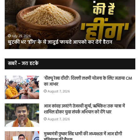
के
कि
ये
क्यो
जादुई
नॉ
फायदे
स्म
आपको
भी
ए
कर
हो
July 29, 2026
चुटकी भर ‘हींग’ के ये जादुई फायदे आपको कर देंगे हैरान
देंगे
जात
हैरान
हैं
लं
कैं
खबरें – जरा हटके
शि
‘थैंक्यू रेखा दीदी’: दिल्ली लक्ष्मी योजना के लिए जताया CM
का आभार
August 7, 2026
आज कांवड़ उठाएंगे तेजस्वी सूर्या, ऋषिकेश तक यात्रा में
शामिल होकर युवा संपर्क अभियान को देंगे धार
August 7, 2026
मुख्यमंत्री पुष्कर सिंह धामी की अध्यक्षता में आज होगी