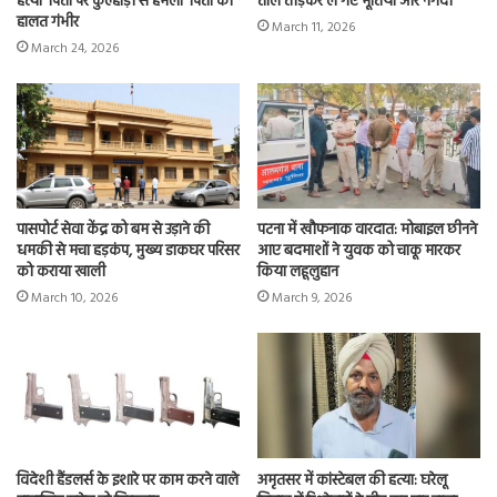
हत्या’ पिता पर कुल्हाड़ी से हमला’ पिता की
ताले तोड़कर ले गए मूर्तियां और नगदी
हालत गंभीर
March 11, 2026
March 24, 2026
पासपोर्ट सेवा केंद्र को बम से उड़ाने की
पटना में खौफनाक वारदात: मोबाइल छीनने
धमकी से मचा हड़कंप, मुख्य डाकघर परिसर
आए बदमाशों ने युवक को चाकू मारकर
को कराया खाली
किया लहूलुहान
March 10, 2026
March 9, 2026
विदेशी हैंडलर्स के इशारे पर काम करने वाले
अमृतसर में कांस्टेबल की हत्या: घरेलू