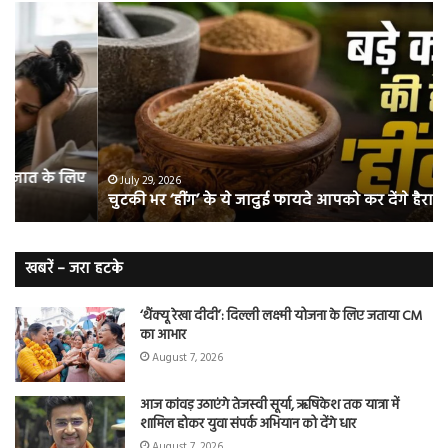
चुटकी
वैज्
भर
ने
‘हींग’
बत
के
कि
ये
क्यो
जादुई
नॉ
फायदे
स्म
आपको
भी
ए
कर
हो
July 29, 2026
चुटकी भर ‘हींग’ के ये जादुई फायदे आपको कर देंगे हैरान
देंगे
जात
हैरान
हैं
लं
कैं
खबरें – जरा हटके
शि
‘थैंक्यू रेखा दीदी’: दिल्ली लक्ष्मी योजना के लिए जताया CM
का आभार
August 7, 2026
आज कांवड़ उठाएंगे तेजस्वी सूर्या, ऋषिकेश तक यात्रा में
शामिल होकर युवा संपर्क अभियान को देंगे धार
August 7, 2026