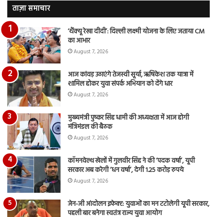
वीडियो…
रुब
ताज़ा समाचार
दि
का
‘थैंक्यू रेखा दीदी’: दिल्ली लक्ष्मी योजना के लिए जताया CM
आय
का आभार
रि
August 7, 2026
आज कांवड़ उठाएंगे तेजस्वी सूर्या, ऋषिकेश तक यात्रा में
शामिल होकर युवा संपर्क अभियान को देंगे धार
August 7, 2026
मुख्यमंत्री पुष्कर सिंह धामी की अध्यक्षता में आज होगी
मंत्रिमंडल की बैठक
August 7, 2026
कॉमनवेल्थ खेलों में गुलवीर सिंह ने की ‘पदक वर्षा’, यूपी
सरकार अब करेगी ‘धन वर्षा’, देगी 1.25 करोड़ रुपये
August 7, 2026
जेन-जी आंदोलन इफेक्ट: युवाओं का मन टटोलेगी यूपी सरकार,
पहली बार बनेगा स्वतंत्र राज्य युवा आयोग