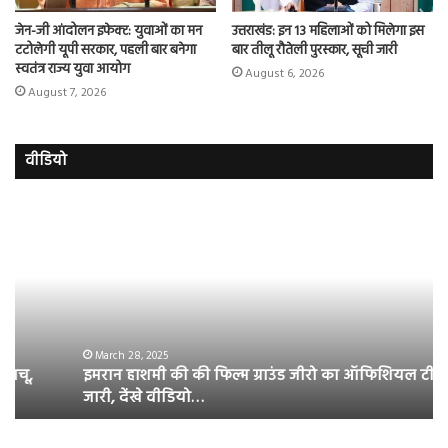
जेन-जी आंदोलन इफेक्ट: युवाओं का मन
उत्तराखंड: इन 13 महिलाओं को मिलेगा इस
टटोलेगी यूपी सरकार, पहली बार बनेगा
बार तीलू रौतेली पुरस्कार, सूची जारी
स्वतंत्र राज्य युवा आयोग
August 6, 2026
August 7, 2026
वीडियो
इमरान
रज
हाशमी
दल
की
औ
की
आस
फिल्म
रि
ग्राउंड
की
जीरो
भिड़
का
सब
March 28, 2025
इमरान हाशमी की की फिल्म ग्राउंड जीरो का ऑफिशियल टीजर
ऑफिशियल
साम
जारी, देंखे वीडियो…
टीजर
हुई
जारी,
बह
देंखे
पर