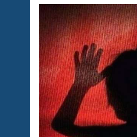
बहस
पर
रुबीना
दिलैक
का
आया
रिएक्शन