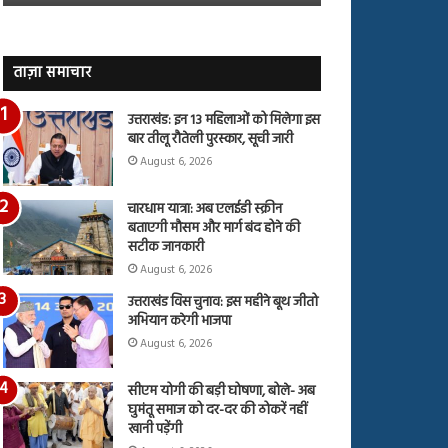
जारी,
बहस
देंखे
पर
वीडियो…
रुबीना
दिलैक
ताज़ा समाचार
का
आया
उत्तराखंड: इन 13 महिलाओं को मिलेगा इस
रिएक्शन
बार तीलू रौतेली पुरस्कार, सूची जारी
August 6, 2026
चारधाम यात्रा: अब एलईडी स्क्रीन
बताएगी मौसम और मार्ग बंद होने की
सटीक जानकारी
August 6, 2026
उत्तराखंड विस चुनाव: इस महीने बूथ जीतो
अभियान करेगी भाजपा
August 6, 2026
सीएम योगी की बड़ी घोषणा, बोले- अब
घुमंतू समाज को दर-दर की ठोकरें नहीं
खानी पड़ेंगी