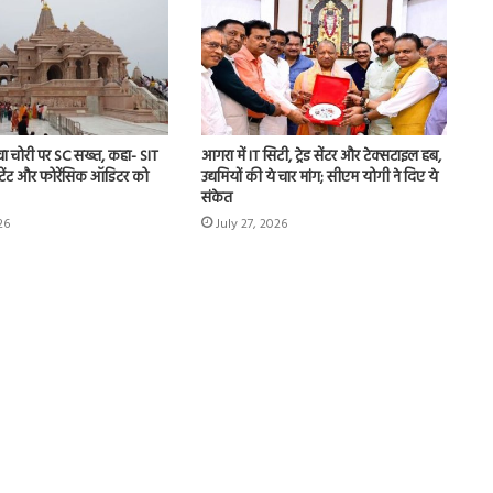
चुटकी
भर
‘हींग’
के
ये
ावा चोरी पर SC सख्त, कहा- SIT
आगरा में IT सिटी, ट्रेड सेंटर और टेक्सटाइल हब,
काउंटेंट और फोरेंसिक ऑडिटर को
उद्यमियों की ये चार मांग; सीएम योगी ने दिए ये
जादुई
संकेत
फायदे
 कम होना सिर्फ थकान
July 29, 2026
आपको
26
July 27, 2026
कता है बड़ा
चुटकी भर ‘हींग’ के ये जादुई फायदे आपको
कर
कर देंगे हैरान
देंगे
हैरान