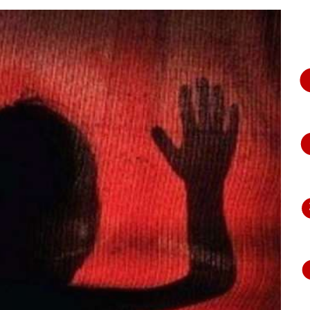
भागते
हुए
आया
नजर,
देंखे
वीडियो…