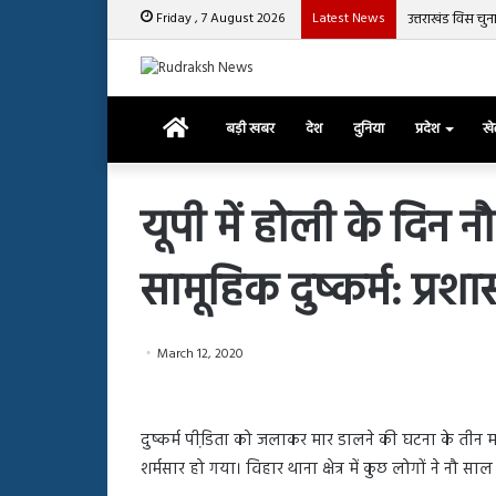
Friday , 7 August 2026
Latest News
उत्तराखंड विस चु
Home
बड़ी खबर
देश
दुनिया
प्रदेश
ख
यूपी में होली के दिन 
सामूहिक दुष्कर्म: प्रश
रजत
दलाल
और
आसिम
March 12, 2020
रियाज
की
March 29, 2025
भिड़ंत,
रजत दलाल और आसिम रिया
28, 2025
सबके
दुष्कर्म पीडि़ता को जलाकर मार डालने की घटना के तीन
हाशमी की की फिल्म ग्राउंड जीरो का
सबके सामने हुई बहस पर 
सामने
शर्मसार हो गया। विहार थाना क्षेत्र में कुछ लोगों ने नौ स
यल टीजर जारी, देंखे वीडियो…
आया रिएक्शन
हुई