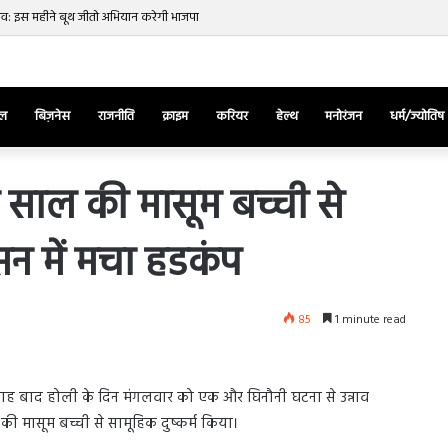
नाव: इस महीने बूथ जीतो अभियान करेगी भाजपा
ेल
बिज़नेस
राजनीति
क्राइम
करियर
हेल्थ
मनोरंजन
धर्म/ज्योतिष
नौ साल की मासूम बच्ची से
ासन में मचा हडकंप
तुर्किए
में
राष्ट्रपति
एर्दोगान
85
1 minute read
के
खिलाफ
March 28, 2025
सड़क
ज की भिड़ंत,
तुर्किए में राष्ट्रपति एर्दोगान के खिलाफ सड़क
पर
 माह बाद होली के दिन मंगलवार को एक और घिनौनी घटना से उन्नाव
रुबीना दिलैक का
पर उतरा पिकाचू, भागते हुए आया नजर, देंखे
उतरा
ाल की मासूम बच्ची से सामूहिक दुष्कर्म किया।
वीडियो…
पिकाचू,