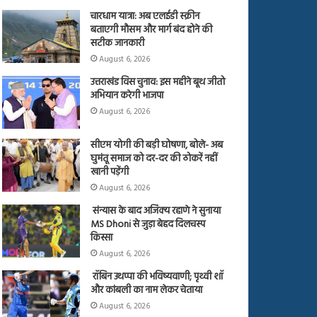
चारधाम यात्रा: अब एलईडी स्क्रीन
बताएगी मौसम और मार्ग बंद होने की
सटीक जानकारी
August 6, 2026
उत्तराखंड विस चुनाव: इस महीने बूथ जीतो
अभियान करेगी भाजपा
August 6, 2026
सीएम योगी की बड़ी घोषणा, बोले- अब
घुमंतू समाज को दर-दर की ठोकरें नहीं
खानी पड़ेंगी
August 6, 2026
संन्यास के बाद अजिंक्‍य रहाणे ने सुनाया
MS Dhoni से जुड़ा बेहद दिलचस्प
किस्सा
August 6, 2026
रॉबिन उथप्पा की भविष्यवाणी; पृथ्वी शॉ
और कांबली का नाम लेकर चेताया
August 6, 2026