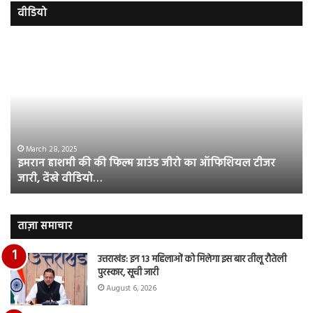
वीडियो
इमरान
रज
हाशमी
दल
की
औ
की
आस
फिल्म
रि
ग्राउंड
की
जीरो
भिड़
का
सब
March 28, 2025
इमरान हाशमी की की फिल्म ग्राउंड जीरो का ऑफिशियल टीजर
ऑफिशियल
साम
जारी, देंखे वीडियो…
टीजर
हुई
जारी,
बह
देंखे
पर
वीडियो…
रुब
ताज़ा समाचार
दि
का
उत्तराखंड: इन 13 महिलाओं को मिलेगा इस बार तीलू रौतेली
आय
पुरस्कार, सूची जारी
रि
August 6, 2026