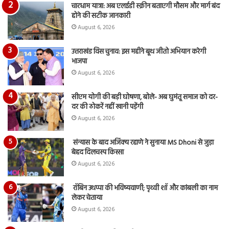
चारधाम यात्रा: अब एलईडी स्क्रीन बताएगी मौसम और मार्ग बंद
होने की सटीक जानकारी
August 6, 2026
उत्तराखंड विस चुनाव: इस महीने बूथ जीतो अभियान करेगी
भाजपा
August 6, 2026
सीएम योगी की बड़ी घोषणा, बोले- अब घुमंतू समाज को दर-
दर की ठोकरें नहीं खानी पड़ेंगी
August 6, 2026
संन्यास के बाद अजिंक्‍य रहाणे ने सुनाया MS Dhoni से जुड़ा
बेहद दिलचस्प किस्सा
August 6, 2026
रॉबिन उथप्पा की भविष्यवाणी; पृथ्वी शॉ और कांबली का नाम
लेकर चेताया
August 6, 2026