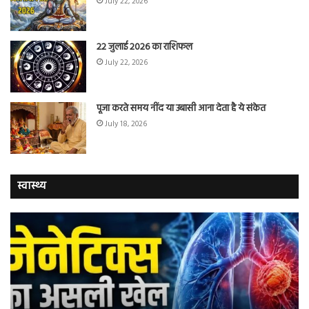
July 22, 2026
22 जुलाई 2026 का राशिफल
July 22, 2026
पूजा करते समय नींद या उबासी आना देता है ये संकेत
July 18, 2026
स्वास्थ्य
वैज्ञानिकों
यो
ने
कर
बताया
वाल
कि
में
क्यों
तंब
नॉन-
छोड
स्मोकर्स
की