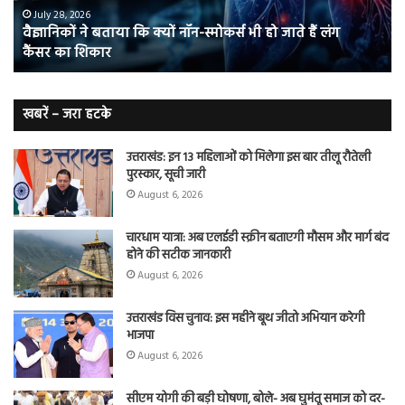
भी
संभ
July 28, 2026
वैज्ञानिकों ने बताया कि क्यों नॉन-स्मोकर्स भी हो जाते हैं लंग
हो
5
कैंसर का शिकार
जाते
त
हैं
बढ़
लंग
कैंसर का
खबरें – जरा हटके
शिकार
उत्तराखंड: इन 13 महिलाओं को मिलेगा इस बार तीलू रौतेली
पुरस्कार, सूची जारी
August 6, 2026
चारधाम यात्रा: अब एलईडी स्क्रीन बताएगी मौसम और मार्ग बंद
होने की सटीक जानकारी
August 6, 2026
उत्तराखंड विस चुनाव: इस महीने बूथ जीतो अभियान करेगी
भाजपा
August 6, 2026
सीएम योगी की बड़ी घोषणा, बोले- अब घुमंतू समाज को दर-