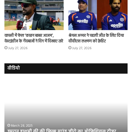
वापसी में फेल ‘कप्तान बाबर आजम’,
श्रेयस अय्यर ने पहली जीत के लिए दिया
वेस्टइंडीज के गेंदबाजों ने दिन में दिखाए तारे
वीवीएस लक्ष्मण को क्रेडिट
July 27, 2026
July 27, 2026
वीडियो
इमरान
रज
हाशमी
दल
की
औ
की
आस
फिल्म
रि
ग्राउंड
की
जीरो
भिड़
का
सब
March 28, 2025
इमरान हाशमी की की फिल्म ग्राउंड जीरो का ऑफिशियल टीजर
ऑफिशियल
साम