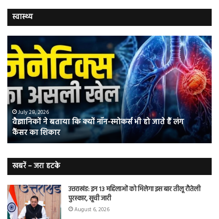
स्वास्थ्य
वैज्ञानिकों
यो
ने
कर
बताया
वाल
कि
में
क्यों
तंब
नॉन-
छोड
स्मोकर्स
की
भी
संभ
July 28, 2026
वैज्ञानिकों ने बताया कि क्यों नॉन-स्मोकर्स भी हो जाते हैं लंग
हो
5
कैंसर का शिकार
जाते
त
हैं
बढ़
लंग
कैंसर का
खबरें – जरा हटके
शिकार
उत्तराखंड: इन 13 महिलाओं को मिलेगा इस बार तीलू रौतेली
पुरस्कार, सूची जारी
August 6, 2026