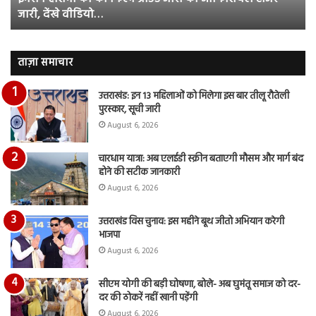
जारी, देंखे वीडियो…
टीजर
हुई
जारी,
बह
देंखे
पर
वीडियो…
रुब
ताज़ा समाचार
दि
का
उत्तराखंड: इन 13 महिलाओं को मिलेगा इस बार तीलू रौतेली
आय
पुरस्कार, सूची जारी
रि
August 6, 2026
चारधाम यात्रा: अब एलईडी स्क्रीन बताएगी मौसम और मार्ग बंद
होने की सटीक जानकारी
August 6, 2026
उत्तराखंड विस चुनाव: इस महीने बूथ जीतो अभियान करेगी
भाजपा
August 6, 2026
सीएम योगी की बड़ी घोषणा, बोले- अब घुमंतू समाज को दर-
दर की ठोकरें नहीं खानी पड़ेंगी
August 6, 2026