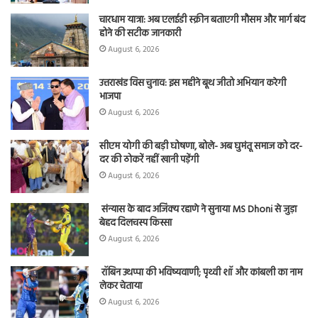
चारधाम यात्रा: अब एलईडी स्क्रीन बताएगी मौसम और मार्ग बंद
होने की सटीक जानकारी
August 6, 2026
उत्तराखंड विस चुनाव: इस महीने बूथ जीतो अभियान करेगी
भाजपा
August 6, 2026
सीएम योगी की बड़ी घोषणा, बोले- अब घुमंतू समाज को दर-
दर की ठोकरें नहीं खानी पड़ेंगी
August 6, 2026
संन्यास के बाद अजिंक्‍य रहाणे ने सुनाया MS Dhoni से जुड़ा
बेहद दिलचस्प किस्सा
August 6, 2026
रॉबिन उथप्पा की भविष्यवाणी; पृथ्वी शॉ और कांबली का नाम
लेकर चेताया
August 6, 2026