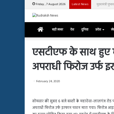
Friday , 7 August 2026
Latest News
मुख्यमंत्री पुष्क
Home
बड़ी खबर
देश
दुनिया
प्रदेश
ख
एसटीएफ के साथ हुए मु
अपराधी फिरोज उर्फ इ
रजत
दलाल
और
आसिम
February 24, 2020
रियाज
की
March 29, 2025
भिड़ंत,
रजत दलाल और आसिम रिया
28, 2025
सबके
सोमवार की सुबह 6 बजे बस्ती के महादेवा-लालगंज रोड पर
हाशमी की की फिल्म ग्राउंड जीरो का
सबके सामने हुई बहस पर 
सामने
अपराधी फिरोज उर्फ इरफान पठान मारा गया। फिरोज आइस
यल टीजर जारी, देंखे वीडियो…
आया रिएक्शन
हुई