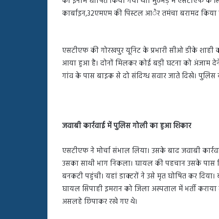
का इनाम घोषित किया गया था। मुठभेड़ में एसटीएफ के
बहस
कार्बाइन,32एमएम की पिस्टल आैर तमंचा बरामद किया ह
पर
रुबीना
दिलैक
का
एसटीएफ की गोरखपुर यूनिट के प्रभारी सीओ डीके शाही को
आया
आया हुआ है। दोनों मिलकर कोई बड़ी घटना को अंजाम देने
रिएक्शन
गांव के पास बाइक से दो संदिग्ध सवार जाते दिखे। पुलिस
जवाबी कार्रवाई में पुलिस गोली का हुआ शिकार
एसटीएफ ने मोर्चा संभाल लिया। उसके बाद जवाबी कार्रव
उसका साथी भाग निकला। घायल की पहचान उसके पास मिल
बनकटी पहुंची। यहां डाक्टरों ने उसे मृत घोषित कर दिया
घायल सिपाही इमरान को जिला अस्पताल में भर्ती कराया ग
असलहे छिपाकर रखे गए थे।