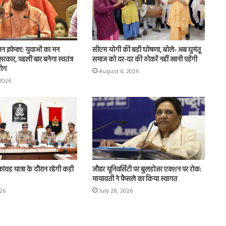
प्रेग्नेंसी
में
न इफेक्ट: युवाओं का मन
सीएम योगी की बड़ी घोषणा, बोले- अब घुमंतू
हीमोग्लोबिन
सरकार, पहली बार बनेगा स्वतंत्र
समाज को दर-दर की ठोकरें नहीं खानी पड़ेंगी
कम
योग
August 6, 2026
होना
2026
सिर्फ
August 6, 2026
थकान
पी से दूरी… और
प्रेग्नेंसी में हीमोग्लोबिन कम होना सिर्फ थकान
नहीं…
्यादा डिमेंशिया-फ्री
नहीं…नवजात के लिए बन सकता है बड़ा
नवजात
खतरा!
के
लिए
बन
सकता
ांवड़ यात्रा के दौरान रहेगी कड़ी
जौहर यूनिवर्सिटी पर बुलडोजर एक्शन पर रोक:
है
मायावती ने फैसले का किया स्वागत
बड़ा
026
July 28, 2026
खतरा!