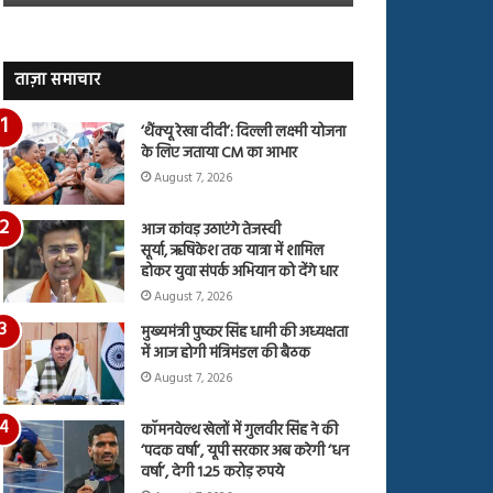
जारी,
बहस
देंखे
पर
वीडियो…
रुबीना
दिलैक
ताज़ा समाचार
का
आया
‘थैंक्यू रेखा दीदी’: दिल्ली लक्ष्मी योजना
रिएक्शन
के लिए जताया CM का आभार
August 7, 2026
आज कांवड़ उठाएंगे तेजस्वी
सूर्या, ऋषिकेश तक यात्रा में शामिल
होकर युवा संपर्क अभियान को देंगे धार
August 7, 2026
मुख्यमंत्री पुष्कर सिंह धामी की अध्यक्षता
में आज होगी मंत्रिमंडल की बैठक
August 7, 2026
कॉमनवेल्थ खेलों में गुलवीर सिंह ने की
‘पदक वर्षा’, यूपी सरकार अब करेगी ‘धन
वर्षा’, देगी 1.25 करोड़ रुपये