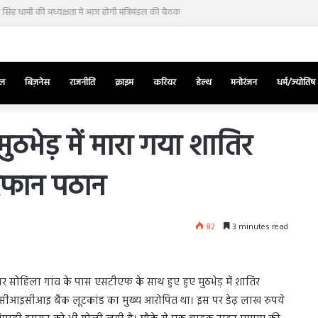
र सिंह धामी की अध्यक्षता में आज होगी मंत्रिमंडल की बैठक
ेल
बिज़नेस
राजनीति
क्राइम
करियर
हेल्थ
मनोरंजन
धर्म/ज्योतिष
ठभेड़ में मारा गया शातिर
रफान पठान
तुर्किए
में
राष्ट्रपति
एर्दोगान
82
3 minutes read
के
खिलाफ
March 28, 2025
सड़क
ज की भिड़ंत,
तुर्किए में राष्ट्रपति एर्दोगान के खिलाफ सड़क
पर
 सोहिला गांव के पास एसटीएफ के साथ हुए हुए मुठभेड़ में शातिर
रुबीना दिलैक का
पर उतरा पिकाचू, भागते हुए आया नजर, देंखे
उतरा
ीआइसीआइ बैंक लूटकांड का मुख्य आरोपित था। इस पर डेढ़ लाख रुपये
वीडियो…
पिकाचू,