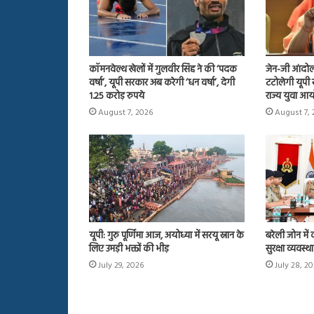
स्मोकिंग,
शुगर
कॉमनवेल्थ खेलों में गुलवीर सिंह ने की ‘पदक
जेन-जी आंदोल
और
वर्षा’, यूपी सरकार अब करेगी ‘धन वर्षा’, देगी
टटोलेगी यूपी 
हाई
1.25 करोड़ रुपये
राज्य युवा आ
बीपी
August 7, 2026
August 7, 
से
August 7, 2026
दूरी…
स्मोकिंग, शुगर और हाई बी
, 2026
और
िकों ने बताया कि क्यों नॉन-स्मोकर्स भी
बुढ़ापे में मिलेगी 13 साल ज
बुढ़ापे
 हैं लंग कैंसर का शिकार
जिंदगी
में
मिलेगी
13
साल
यूपी: गुरु पूर्णिमा आज, अयोध्या में सरयू स्नान के
बरेली जोन में क
ज्यादा
लिए उमड़ी भक्तों की भीड़
सुरक्षा व्यवस्था
डिमेंशिया-
July 29, 2026
July 28, 2
फ्री
जिंदगी