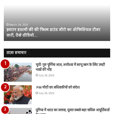
की
आस
फिल्म
रि
ग्राउंड
की
जीरो
भिड़
का
सब
March 28, 2025
इमरान हाशमी की की फिल्म ग्राउंड जीरो का ऑफिशियल टीजर
ऑफिशियल
साम
जारी, देंखे वीडियो…
टीजर
हुई
जारी,
बह
देंखे
पर
वीडियो…
रुब
ताज़ा समाचार
दि
का
यूपी: गुरु पूर्णिमा आज, अयोध्या में सरयू स्नान के लिए उमड़ी
आय
भक्तों की भीड़
रि
July 29, 2026
PM मोदी का अधिकारियों को संदेश
July 29, 2026
दुनिया में भारत का जलवा, दूसरा सबसे बड़ा नाविक आपूर्तिकर्ता