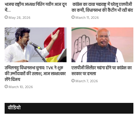
भाजपा राष्ट्रीय अध्यक्ष नितिन नवीन आज दून
कांग्रेस का दावा महाराष्ट्र में घरेलू एलपीजी
में…
का कमी, विधानसभा की कैंटीन भी रही बंद
May 28, 2026
March 11, 2026
तमिलनाडु विधानसभा चुनाव: TVK ने शुरू
एलपीजी सिलेंडर महंगा होने पर कांग्रेस का
की उम्मीदवारों की तलाश, आज साक्षात्कार
सरकार पर हमला
लेंगे विजय
March 7, 2026
March 10, 2026
वीडियो
इमरान
रज
हाशमी
दल
की
औ