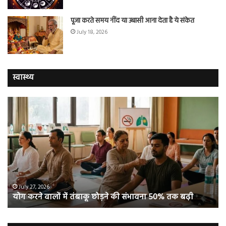
पूजा करते समय नींद या उबासी आना देता है ये संकेत
July 18, 2026
स्वास्थ्य
योग
सा
करने
जि
वालों
ओम
में
सप्
तंबाकू
को
छोड़ने
स
की
रहे
संभावना
थे
50%
‘ब्रे
July 27, 2026
योग करने वालों में तंबाकू छोड़ने की संभावना 50% तक बढ़ी
तक
बूस्
बढ़ी
वह
नि