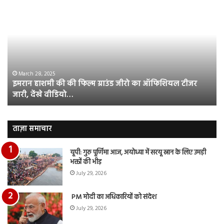
इमरान
रज
हाशमी
दल
की
औ
की
आस
फिल्म
रि
ग्राउंड
की
जीरो
भिड़
का
सब
March 28, 2025
इमरान हाशमी की की फिल्म ग्राउंड जीरो का ऑफिशियल टीजर
ऑफिशियल
साम
जारी, देंखे वीडियो…
टीजर
हुई
जारी,
बह
देंखे
पर
वीडियो…
रुब
ताज़ा समाचार
दि
का
यूपी: गुरु पूर्णिमा आज, अयोध्या में सरयू स्नान के लिए उमड़ी
आय
भक्तों की भीड़
रि
July 29, 2026
PM मोदी का अधिकारियों को संदेश
July 29, 2026