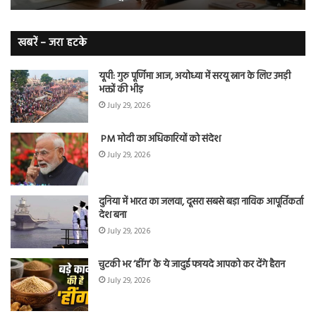
बढ़ी
वह
नि
बे
खबरें – जरा हटके
यूपी: गुरु पूर्णिमा आज, अयोध्या में सरयू स्नान के लिए उमड़ी
भक्तों की भीड़
July 29, 2026
PM मोदी का अधिकारियों को संदेश
July 29, 2026
दुनिया में भारत का जलवा, दूसरा सबसे बड़ा नाविक आपूर्तिकर्ता
देश बना
July 29, 2026
चुटकी भर ‘हींग’ के ये जादुई फायदे आपको कर देंगे हैरान
July 29, 2026