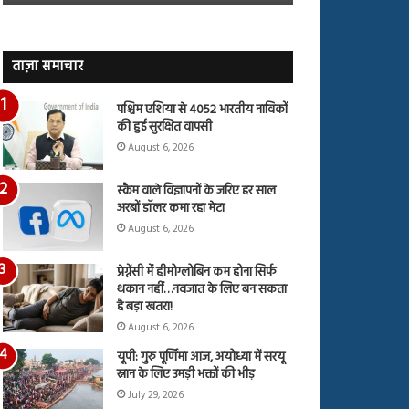
जारी,
बहस
देंखे
पर
वीडियो…
रुबीना
दिलैक
ताज़ा समाचार
का
आया
पश्चिम एशिया से 4052 भारतीय नाविकों
रिएक्शन
की हुई सुरक्षित वापसी
August 6, 2026
स्कैम वाले विज्ञापनों के जरिए हर साल
अरबों डॉलर कमा रहा मेटा
August 6, 2026
प्रेग्नेंसी में हीमोग्लोबिन कम होना सिर्फ
थकान नहीं…नवजात के लिए बन सकता
है बड़ा खतरा!
August 6, 2026
यूपी: गुरु पूर्णिमा आज, अयोध्या में सरयू
स्नान के लिए उमड़ी भक्तों की भीड़
July 29, 2026