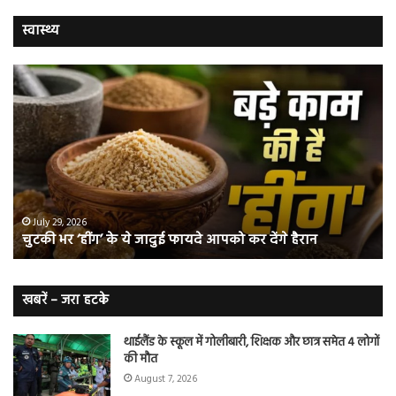
स्वास्थ्य
चुटकी
वैज्
भर
ने
‘हींग’
बत
के
कि
ये
क्यो
जादुई
नॉ
फायदे
स्म
आपको
भी
ए
कर
हो
July 29, 2026
चुटकी भर ‘हींग’ के ये जादुई फायदे आपको कर देंगे हैरान
देंगे
जात
हैरान
हैं
लं
कैं
खबरें – जरा हटके
शि
थाईलैंड के स्कूल में गोलीबारी, शिक्षक और छात्र समेत 4 लोगों
की मौत
August 7, 2026