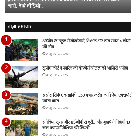
जारी, देंखे वीडियो…
टीजर
हुई
जारी,
बह
देंखे
पर
वीडियो…
रुब
ताज़ा समाचार
दि
का
थाईलैंड के स्कूल में गोलीबारी, शिक्षक और छात्र समेत 4 लोगों
आय
की मौत
रि
August 7, 2026
सुप्रीम कोर्ट ने खारिज की बोफोर्स घोटाले की आखिरी अपील
August 7, 2026
ब्रह्मोस सिर्फ एक झांकी… 50 हजार करोड़ का डिफेंस एक्सपोर्ट
करेगा भारत
August 7, 2026
स्मोकिंग, शुगर और हाई बीपी से दूरी… और बुढ़ापे में मिलेगी 13
साल ज्यादा डिमेंशिया-फ्री जिंदगी
August 7, 2026