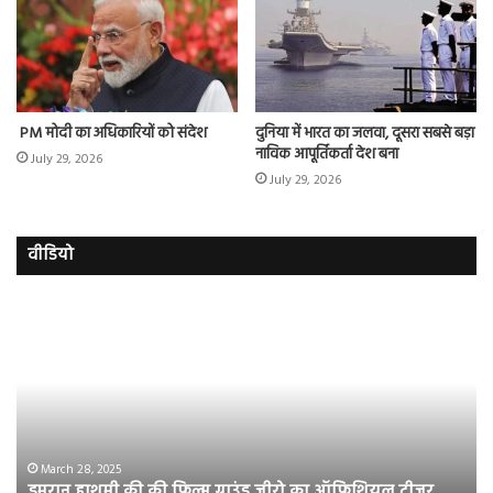
PM मोदी का अधिकारियों को संदेश
दुनिया में भारत का जलवा, दूसरा सबसे बड़ा
नाविक आपूर्तिकर्ता देश बना
July 29, 2026
July 29, 2026
वीडियो
इमरान
रज
हाशमी
दल
की
औ
की
आस
फिल्म
रि
ग्राउंड
की
जीरो
भिड़
का
सब
March 28, 2025
इमरान हाशमी की की फिल्म ग्राउंड जीरो का ऑफिशियल टीजर
ऑफिशियल
साम