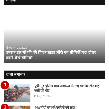
वीडियो
इमरान
रज
हाशमी
दल
की
औ
की
आस
फिल्म
रि
ग्राउंड
की
जीरो
भिड़
का
सब
March 28, 2025
इमरान हाशमी की की फिल्म ग्राउंड जीरो का ऑफिशियल टीजर
ऑफिशियल
साम
जारी, देंखे वीडियो…
टीजर
हुई
जारी,
बह
देंखे
पर
वीडियो…
रुब
ताज़ा समाचार
दि
का
यूपी: गुरु पूर्णिमा आज, अयोध्या में सरयू स्नान के लिए उमड़ी
आय
भक्तों की भीड़
रि
July 29, 2026
PM मोदी का अधिकारियों को संदेश