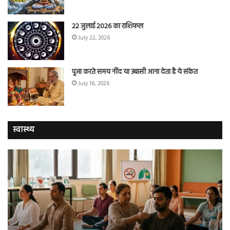
22 जुलाई 2026 का राशिफल
July 22, 2026
पूजा करते समय नींद या उबासी आना देता है ये संकेत
July 18, 2026
स्वास्थ्य
योग
सा
करने
जि
वालों
ओम
में
सप्
तंबाकू
को
छोड़ने
स
की
रहे
संभावना
थे