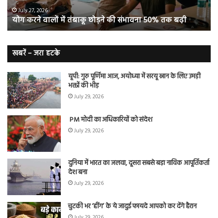
50%
‘ब्रे
July 27, 2026
योग करने वालों में तंबाकू छोड़ने की संभावना 50% तक बढ़ी
तक
बूस्
बढ़ी
वह
नि
बे
खबरें – जरा हटके
यूपी: गुरु पूर्णिमा आज, अयोध्या में सरयू स्नान के लिए उमड़ी
भक्तों की भीड़
July 29, 2026
PM मोदी का अधिकारियों को संदेश
July 29, 2026
दुनिया में भारत का जलवा, दूसरा सबसे बड़ा नाविक आपूर्तिकर्ता
देश बना
July 29, 2026
चुटकी भर ‘हींग’ के ये जादुई फायदे आपको कर देंगे हैरान
July 29, 2026