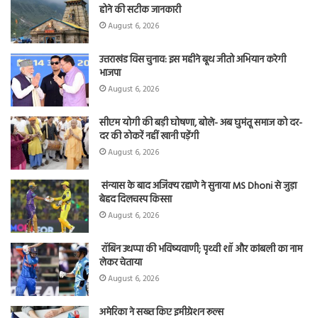
होने की सटीक जानकारी
August 6, 2026
उत्तराखंड विस चुनाव: इस महीने बूथ जीतो अभियान करेगी
भाजपा
August 6, 2026
सीएम योगी की बड़ी घोषणा, बोले- अब घुमंतू समाज को दर-
दर की ठोकरें नहीं खानी पड़ेंगी
August 6, 2026
संन्यास के बाद अजिंक्‍य रहाणे ने सुनाया MS Dhoni से जुड़ा
बेहद दिलचस्प किस्सा
August 6, 2026
रॉबिन उथप्पा की भविष्यवाणी; पृथ्वी शॉ और कांबली का नाम
लेकर चेताया
August 6, 2026
अमेरिका ने सख्त किए इमीग्रेशन रूल्स