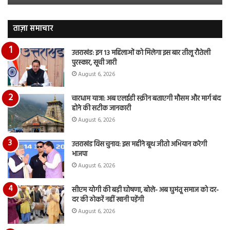
भागते
जार
हुए
देंख
आया
वी
ताज़ा समाचार
नजर,
देंखे
उत्तराखंड: इन 13 महिलाओं को मिलेगा इस बार तीलू रौतेली
वीडियो…
पुरस्कार, सूची जारी
August 6, 2026
चारधाम यात्रा: अब एलईडी स्क्रीन बताएगी मौसम और मार्ग बंद
होने की सटीक जानकारी
August 6, 2026
उत्तराखंड विस चुनाव: इस महीने बूथ जीतो अभियान करेगी
भाजपा
August 6, 2026
सीएम योगी की बड़ी घोषणा, बोले- अब घुमंतू समाज को दर-
दर की ठोकरें नहीं खानी पड़ेंगी
August 6, 2026