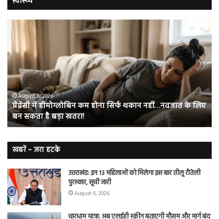
स्वास्थ्य
प्रेग्नेंसी
चु
में
भर
हीमोग्लोबिन
‘हीं
कम
के
होना
ये
सिर्फ
जाद
थकान
फा
नहीं…
आ
August 6, 2026
प्रेग्नेंसी में हीमोग्लोबिन कम होना सिर्फ थकान नहीं…नवजात के लिए
नवजात
कर
बन सकता है बड़ा खतरा!
के
देंगे
लिए
हैर
बन
सकता
खबरें – जरा हटके
है
बड़ा
उत्तराखंड: इन 13 महिलाओं को मिलेगा इस बार तीलू रौतेली
खतरा!
पुरस्कार, सूची जारी
August 6, 2026
चारधाम यात्रा: अब एलईडी स्क्रीन बताएगी मौसम और मार्ग बंद