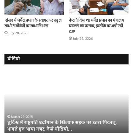
संसद में धर्मेंद्र प्रधान के स्वागत पर राहुल
केंद्र ने दिया था धर्मेंद्र प्रधान का मंत्रालय
गांधी ने बीजेपी पर साधा निशाना
बदलने का प्रस्ताव, इस्तीफे पर अड़ी रही
CJP
July 28, 2026
July 28, 2026
वीडियो
तुर्किए
इम
में
हा
राष्ट्रपति
की
एर्दोगान
की
के
फिल
खिलाफ
ग्राउ
सड़क
जीर
पर
का
March 28, 2025
तुर्किए में राष्ट्रपति एर्दोगान के खिलाफ सड़क पर उतरा पिकाचू,
उतरा
ऑफ
भागते हुए आया नजर, देंखे वीडियो…
पिकाचू,
टी