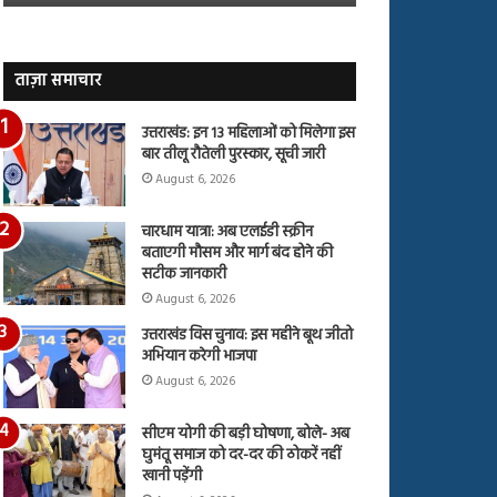
जारी,
बहस
देंखे
पर
वीडियो…
रुबीना
दिलैक
ताज़ा समाचार
का
आया
उत्तराखंड: इन 13 महिलाओं को मिलेगा इस
रिएक्शन
बार तीलू रौतेली पुरस्कार, सूची जारी
August 6, 2026
चारधाम यात्रा: अब एलईडी स्क्रीन
बताएगी मौसम और मार्ग बंद होने की
सटीक जानकारी
August 6, 2026
उत्तराखंड विस चुनाव: इस महीने बूथ जीतो
अभियान करेगी भाजपा
August 6, 2026
सीएम योगी की बड़ी घोषणा, बोले- अब
घुमंतू समाज को दर-दर की ठोकरें नहीं
खानी पड़ेंगी