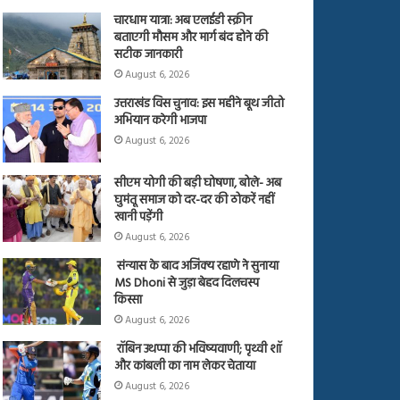
चारधाम यात्रा: अब एलईडी स्क्रीन
बताएगी मौसम और मार्ग बंद होने की
सटीक जानकारी
August 6, 2026
उत्तराखंड विस चुनाव: इस महीने बूथ जीतो
अभियान करेगी भाजपा
August 6, 2026
सीएम योगी की बड़ी घोषणा, बोले- अब
घुमंतू समाज को दर-दर की ठोकरें नहीं
खानी पड़ेंगी
August 6, 2026
संन्यास के बाद अजिंक्‍य रहाणे ने सुनाया
MS Dhoni से जुड़ा बेहद दिलचस्प
किस्सा
August 6, 2026
रॉबिन उथप्पा की भविष्यवाणी; पृथ्वी शॉ
और कांबली का नाम लेकर चेताया
August 6, 2026