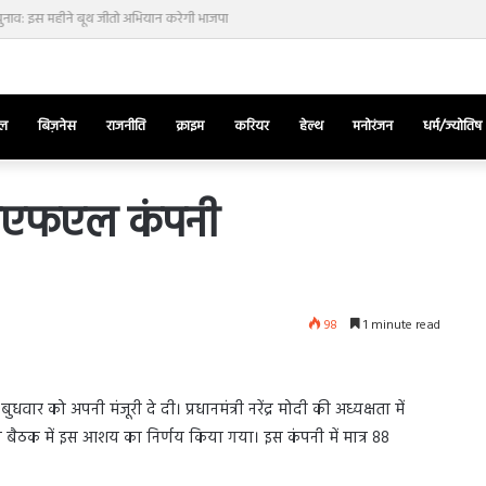
नाव: इस महीने बूथ जीतो अभियान करेगी भाजपा
ेल
बिज़नेस
राजनीति
क्राइम
करियर
हेल्थ
मनोरंजन
धर्म/ज्योतिष
एचएफएल कंपनी
तुर्किए
में
राष्ट्रपति
98
1 minute read
एर्दोगान
के
खिलाफ
March 28, 2025
सड़क
बुधवार को अपनी मंजूरी दे दी। प्रधानमंत्री नरेंद्र मोदी की अध्यक्षता में
ज की भिड़ंत,
तुर्किए में राष्ट्रपति एर्दोगान के खिलाफ सड़क
पर
ैठक में इस आशय का निर्णय किया गया। इस कंपनी में मात्र 88
रुबीना दिलैक का
पर उतरा पिकाचू, भागते हुए आया नजर, देंखे
उतरा
वीडियो…
पिकाचू,