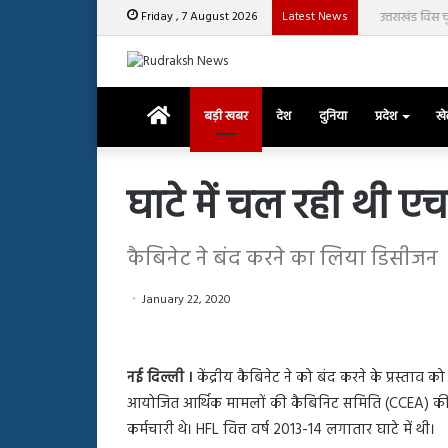
Friday , 7 August 2026
Latest News
उत्तराखंड विस चु
Home
बड़ी खबर
देश
दुनिया
प्रदेश
ख
घाटे में चल रही थी 
रजत
कैबिनेट ने बंद करने का लिया डिसीजन
दलाल
और
January 22, 2020
आसिम
रियाज
की
March 29, 2025
भिड़ंत,
नई दिल्ली ।
केंद्रीय कैबिनेट ने को बंद करने के प्रस्ताव को 
रजत दलाल और आसिम रिया
28, 2025
सबके
हाशमी की की फिल्म ग्राउंड जीरो का
आयोजित आर्थिक मामलों की कैबिनिट समिति (CCEA) की ब
सबके सामने हुई बहस पर 
सामने
यल टीजर जारी, देंखे वीडियो…
आया रिएक्शन
कर्मचारी थे। HFL वित्त वर्ष 2013-14 लगातार घाटे में थी।
हुई