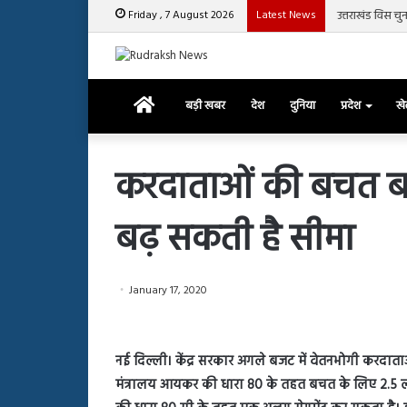
Friday , 7 August 2026
Latest News
उत्तराखंड विस चु
Home
बड़ी खबर
देश
दुनिया
प्रदेश
ख
करदाताओं की बचत बढ
बढ़ सकती है सीमा
रजत
दलाल
और
आसिम
January 17, 2020
रियाज
की
March 29, 2025
भिड़ंत,
रजत दलाल और आसिम रिया
28, 2025
सबके
नई दिल्ली। केंद्र सरकार अगले बजट में वेतनभोगी करदाताओं
हाशमी की की फिल्म ग्राउंड जीरो का
सबके सामने हुई बहस पर 
सामने
मंत्रालय आयकर की धारा 80 के तहत बचत के लिए 2.5
यल टीजर जारी, देंखे वीडियो…
आया रिएक्शन
हुई