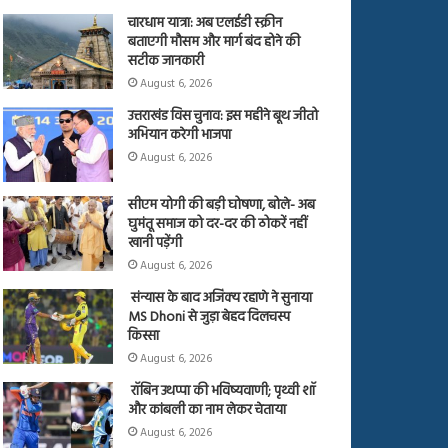
चारधाम यात्रा: अब एलईडी स्क्रीन
बताएगी मौसम और मार्ग बंद होने की
सटीक जानकारी
August 6, 2026
उत्तराखंड विस चुनाव: इस महीने बूथ जीतो
अभियान करेगी भाजपा
August 6, 2026
सीएम योगी की बड़ी घोषणा, बोले- अब
घुमंतू समाज को दर-दर की ठोकरें नहीं
खानी पड़ेंगी
August 6, 2026
संन्यास के बाद अजिंक्‍य रहाणे ने सुनाया
MS Dhoni से जुड़ा बेहद दिलचस्प
किस्सा
August 6, 2026
रॉबिन उथप्पा की भविष्यवाणी; पृथ्वी शॉ
और कांबली का नाम लेकर चेताया
August 6, 2026