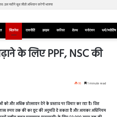
नाव: इस महीने बूथ जीतो अभियान करेगी भाजपा
ेल
बिज़नेस
राजनीति
क्राइम
करियर
हेल्थ
मनोरंजन
धर्म/ज्योतिष
़ाने के लिए PPF, NSC की
तुर्किए
में
राष्ट्रपति
एर्दोगान
95
1 minute read
के
खिलाफ
March 28, 2025
सड़क
ज की भिड़ंत,
तुर्किए में राष्ट्रपति एर्दोगान के खिलाफ सड़क
पर
 को और अधिक प्रोत्साहन देने के प्रस्ताव पर विचार कर रहा है। वित्त
रुबीना दिलैक का
पर उतरा पिकाचू, भागते हुए आया नजर, देंखे
उतरा
 लाख रुपए तक की कर छूट की अनुमति दे सकता है और आयकर अधिनियम
वीडियो…
पिकाचू,