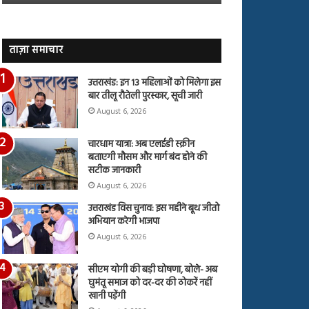
जारी,
बहस
देंखे
पर
वीडियो…
रुबीना
दिलैक
ताज़ा समाचार
का
आया
उत्तराखंड: इन 13 महिलाओं को मिलेगा इस
रिएक्शन
बार तीलू रौतेली पुरस्कार, सूची जारी
August 6, 2026
चारधाम यात्रा: अब एलईडी स्क्रीन
बताएगी मौसम और मार्ग बंद होने की
सटीक जानकारी
August 6, 2026
उत्तराखंड विस चुनाव: इस महीने बूथ जीतो
अभियान करेगी भाजपा
August 6, 2026
सीएम योगी की बड़ी घोषणा, बोले- अब
घुमंतू समाज को दर-दर की ठोकरें नहीं
खानी पड़ेंगी