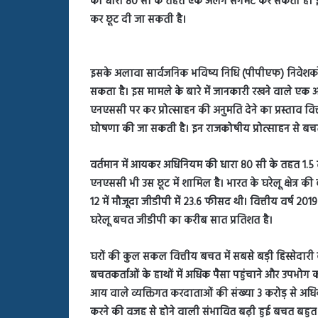
की धारा 80 सी के तहत एक अलग सेगमेंट कर सकता है। इस
बहस
कर छूट दी जा सकती है।
पर
रुबीना
दिलैक
का
इसके अलावा सार्वजनिक भविष्य निधि (पीपीएफ) निवेशक
आया
सकता है। इस मामले के बारे में जानकारी रखने वाले ए
रिएक्शन
एनएससी पर कर प्रोत्साहन की अनुमति देने का प्रस्ताव वित
घोषणा की जा सकती है। इन राजकोषीय प्रोत्साहन से बचत
वर्तमान में आयकर अधिनियम की धारा 80 सी के तहत 1.5 ल
एनएससी भी उस छूट में शामिल है। भारत के घरेलू क्षेत्र
12 में मौजूदा जीडीपी में 23.6 फीसद थी। वित्तीय वर्ष 2019
घरेलू बचत जीडीपी का करीब सात प्रतिशत है।
घरों की कुल सकल वित्तीय बचत में सबसे बड़ी हिस्सेदारी
बचतकर्ताओं के हाथों में अधिक पैसा पहुंचाने और उपभोग
आय वाले व्यक्तिगत करदाताओं की संख्या 3 करोड़ से अध
करने की वजह से होने वाली संभावित बढ़ी हुई बचत बहु