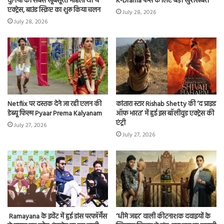
दुनिया की सबसे खूबसूरत महिला थी ये
K-Drama फैंस के लिए बड़ी खुशखबरी
एक्ट्रेस, बाउंड स्क्रिप्ट का शुरू किया चलन
July 28, 2026
July 28, 2026
Netflix पर दस्तक देने जा रही एलन की
कांतारा स्टार Rishab Shetty की ‘द प्राइड
डेब्यू फिल्म Pyaar Prema Kalyanam
ऑफ भारत’ में हुई इस बॉलीवुड एक्ट्रेस की
एंट्री
July 27, 2026
July 27, 2026
Ramayana के इवेंट में हुई डांस परफॉर्मेंस
‘धीमे जहर’ वाली कीटनाशक दवाइयों के