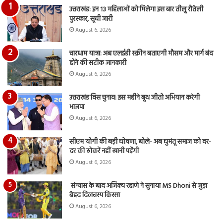
का
उत्तराखंड: इन 13 महिलाओं को मिलेगा इस बार तीलू रौतेली
आय
पुरस्कार, सूची जारी
रि
August 6, 2026
चारधाम यात्रा: अब एलईडी स्क्रीन बताएगी मौसम और मार्ग बंद
होने की सटीक जानकारी
August 6, 2026
उत्तराखंड विस चुनाव: इस महीने बूथ जीतो अभियान करेगी
भाजपा
August 6, 2026
सीएम योगी की बड़ी घोषणा, बोले- अब घुमंतू समाज को दर-
दर की ठोकरें नहीं खानी पड़ेंगी
August 6, 2026
संन्यास के बाद अजिंक्‍य रहाणे ने सुनाया MS Dhoni से जुड़ा
बेहद दिलचस्प किस्सा
August 6, 2026