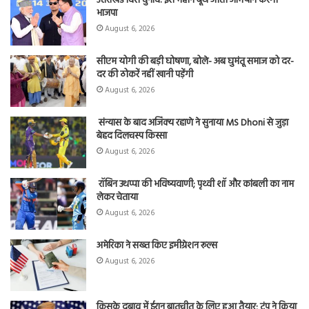
उत्तराखंड विस चुनाव: इस महीने बूथ जीतो अभियान करेगी
भाजपा
August 6, 2026
सीएम योगी की बड़ी घोषणा, बोले- अब घुमंतू समाज को दर-
दर की ठोकरें नहीं खानी पड़ेंगी
August 6, 2026
संन्यास के बाद अजिंक्‍य रहाणे ने सुनाया MS Dhoni से जुड़ा
बेहद दिलचस्प किस्सा
August 6, 2026
रॉबिन उथप्पा की भविष्यवाणी; पृथ्वी शॉ और कांबली का नाम
लेकर चेताया
August 6, 2026
अमेरिका ने सख्त किए इमीग्रेशन रूल्स
August 6, 2026
किसके दबाव में ईरान बातचीत के लिए हुआ तैयार; ट्रंप ने किया