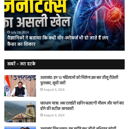
बताया
वाल
कि
में
क्यों
तंब
नॉन-
छोड
स्मोकर्स
की
भी
संभ
July 28, 2026
वैज्ञानिकों ने बताया कि क्यों नॉन-स्मोकर्स भी हो जाते हैं लंग
हो
5
कैंसर का शिकार
जाते
त
हैं
बढ़
लंग
कैंसर का
खबरें – जरा हटके
शिकार
उत्तराखंड: इन 13 महिलाओं को मिलेगा इस बार तीलू रौतेली
पुरस्कार, सूची जारी
August 6, 2026
चारधाम यात्रा: अब एलईडी स्क्रीन बताएगी मौसम और मार्ग बंद
होने की सटीक जानकारी
August 6, 2026