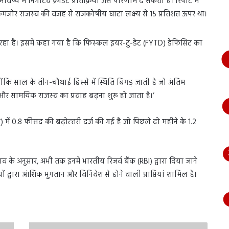
 में निगेटिव क्रेडिट प्रतिक्रिया जैसे परिणाम दे सकता है। रिपोर्ट में
भागते
 कमजोर राजस्‍व की वजह से राजकोषीय घाटा लक्ष्‍य से 15 प्रतिशत ऊपर था।
हुए
आया
नजर,
 रहा है। इसमें कहा गया है कि फिस्‍कल इयर-टु-डेट (FYTD) डेफिसिट का
देंखे
वीडियो…
ोंकि साल के तीन-चौथाई हिस्‍से में स्थिति बिगड़ जाती है जो अंतिम
 और सामयिक राजस्‍व का प्रवाह बढ़ना शुरू हो जाता है।’
ं 0.8 फीसद की बढ़ोत्‍तरी दर्ज की गई है जो पिछले दो महीने के 1.2
राव के अनुसार, अभी तक इनमें भारतीय रिजर्व बैंक (RBI) द्वारा दिया जाने
वारा आंशिक भुगतान और विनिवेश से होने वाली प्राप्तियां शामिल हैं।