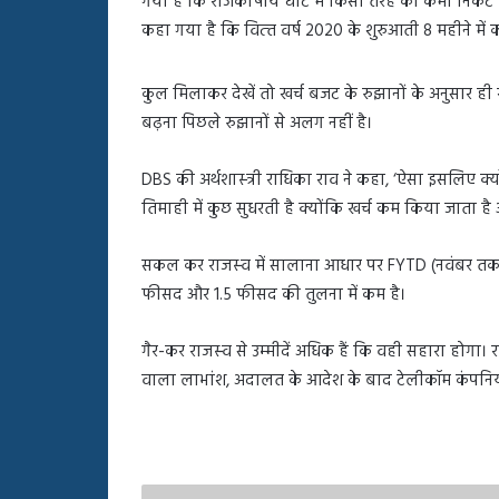
गया है कि राजकोषीय घाटे में किसी तरह की कमी निकट भविष्‍य
बहस
कहा गया है कि वित्‍त वर्ष 2020 के शुरुआती 8 महीने में
पर
रुबीना
दिलैक
कुल मिलाकर देखें तो खर्च बजट के रुझानों के अनुसार ही
का
बढ़ना पिछले रुझानों से अलग नहीं है।
आया
रिएक्शन
DBS की अर्थशास्‍त्री राधिका राव ने कहा, ‘ऐसा इसलिए क्‍य
तिमाही में कुछ सुधरती है क्‍योंकि खर्च कम किया जाता है
सकल कर राजस्‍व में सालाना आधार पर FYTD (नवंबर तक) मे
फीसद और 1.5 फीसद की तुलना में कम है।
गैर-कर राजस्‍व से उम्‍मीदें अधिक हैं कि वही सहारा होगा। 
वाला लाभांश, अदालत के आदेश के बाद टेलीकॉम कंपनियों द्