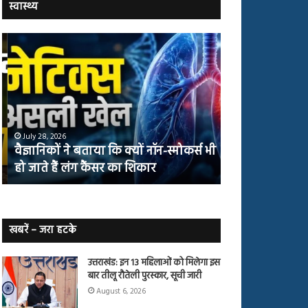
स्वास्थ्य
वैज्ञानिकों
योग
ने
करने
बताया
वालों
कि
में
क्यों
तंबाकू
नॉन-
छोड़ने
स्मोकर्स
की
July 28, 2026
July 27, 2026
भी
संभावना
वैज्ञानिकों ने बताया कि क्यों नॉन-स्मोकर्स भी
योग करने वालों म
हो
50%
हो जाते हैं लंग कैंसर का शिकार
50% तक बढ़ी
जाते
तक
हैं
बढ़ी
लंग
कैंसर का
शिकार
खबरें – जरा हटके
उत्तराखंड: इन 13 महिलाओं को मिलेगा इस
बार तीलू रौतेली पुरस्कार, सूची जारी
August 6, 2026