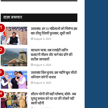
जारी,
बहस
देंखे
पर
वीडियो…
रुबीना
दिलैक
ताज़ा समाचार
का
आया
उत्तराखंड: इन 13 महिलाओं को मिलेगा इस
रिएक्शन
बार तीलू रौतेली पुरस्कार, सूची जारी
August 6, 2026
चारधाम यात्रा: अब एलईडी स्क्रीन
बताएगी मौसम और मार्ग बंद होने की
सटीक जानकारी
August 6, 2026
उत्तराखंड विस चुनाव: इस महीने बूथ जीतो
अभियान करेगी भाजपा
August 6, 2026
सीएम योगी की बड़ी घोषणा, बोले- अब
घुमंतू समाज को दर-दर की ठोकरें नहीं
खानी पड़ेंगी