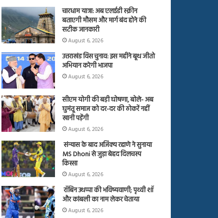
चारधाम यात्रा: अब एलईडी स्क्रीन
बताएगी मौसम और मार्ग बंद होने की
सटीक जानकारी
August 6, 2026
उत्तराखंड विस चुनाव: इस महीने बूथ जीतो
अभियान करेगी भाजपा
August 6, 2026
सीएम योगी की बड़ी घोषणा, बोले- अब
घुमंतू समाज को दर-दर की ठोकरें नहीं
खानी पड़ेंगी
August 6, 2026
संन्यास के बाद अजिंक्‍य रहाणे ने सुनाया
MS Dhoni से जुड़ा बेहद दिलचस्प
किस्सा
August 6, 2026
रॉबिन उथप्पा की भविष्यवाणी; पृथ्वी शॉ
और कांबली का नाम लेकर चेताया
August 6, 2026