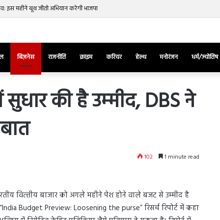
नाव: इस महीने बूथ जीतो अभियान करेगी भाजपा
ेल
बिज़नेस
राजनीति
क्राइम
करियर
हेल्थ
मनोरंजन
धर्म/ज्योतिष
ं सुधार की है उम्‍मीद, DBS ने
े बात
तुर्किए
में
राष्ट्रपति
एर्दोगान
102
1 minute read
के
खिलाफ
March 28, 2025
सड़क
ज की भिड़ंत,
तुर्किए में राष्ट्रपति एर्दोगान के खिलाफ सड़क
पर
भारतीय वित्‍तीय बाजार को अगले महीने पेश होने वाले बजट से उम्‍मीद है
रुबीना दिलैक का
पर उतरा पिकाचू, भागते हुए आया नजर, देंखे
उतरा
री “India Budget Preview: Loosening the purse” रिसर्च रिपोर्ट में कहा
वीडियो…
पिकाचू,