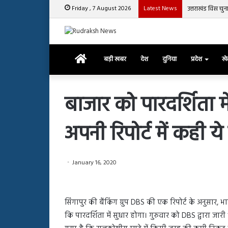
Friday , 7 August 2026
Latest News
उत्तराखंड विस चु
Home
बड़ी खबर
देश
दुनिया
प्रदेश
ख
बाजार को पारदर्शिता मे
अपनी रिपोर्ट में कही य
रजत
दलाल
और
आसिम
January 16, 2020
रियाज
की
March 29, 2025
भिड़ंत,
रजत दलाल और आसिम रिया
28, 2025
सबके
सिंगापुर की बैंकिंग ग्रुप DBS की एक रिपोर्ट के अनुसार, 
हाशमी की की फिल्म ग्राउंड जीरो का
सबके सामने हुई बहस पर 
सामने
कि पारदर्शिता में सुधार होगा। गुरुवार को DBS द्वारा जा
यल टीजर जारी, देंखे वीडियो…
आया रिएक्शन
हुई