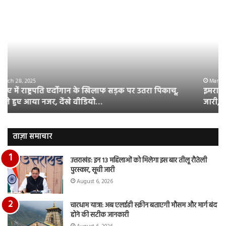
इमरान
रज
हाशमी
दल
की
औ
की
आस
फिल्म
रि
ग्राउंड
की
जीरो
भिड़
का
सब
March 28, 2025
इमरान हाशमी की की फिल्म ग्राउंड जीरो का ऑफिशियल टीजर
ऑफिशियल
साम
जारी, देंखे वीडियो…
टीजर
हुई
जारी,
बह
देंखे
पर
वीडियो…
रुब
ताज़ा समाचार
दि
का
उत्तराखंड: इन 13 महिलाओं को मिलेगा इस बार तीलू रौतेली
आय
पुरस्कार, सूची जारी
रि
August 6, 2026
चारधाम यात्रा: अब एलईडी स्क्रीन बताएगी मौसम और मार्ग बंद
होने की सटीक जानकारी