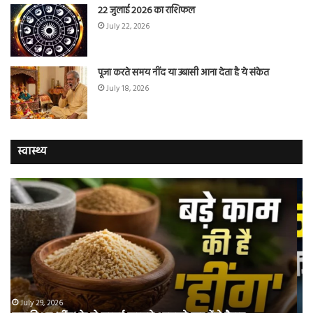
22 जुलाई 2026 का राशिफल
July 22, 2026
पूजा करते समय नींद या उबासी आना देता है ये संकेत
July 18, 2026
स्वास्थ्य
वैज्ञानिकों
यो
ने
कर
बताया
वाल
कि
में
क्यों
तंब
नॉन-
छोड
स्मोकर्स
की
भी
संभ
July 28, 2026
वैज्ञानिकों ने बताया कि क्यों नॉन-स्मोकर्स भी हो जाते हैं लंग
हो
5