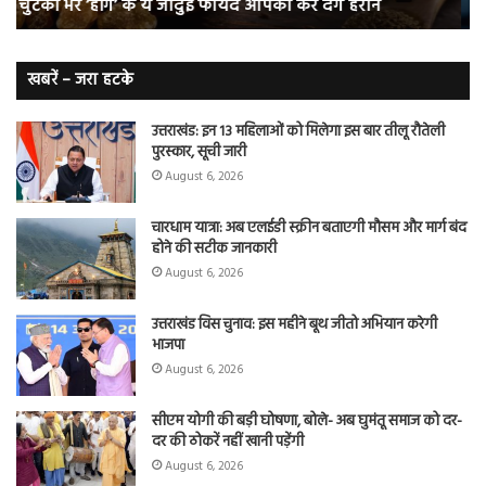
कैंसर का शिकार
जाते
त
हैं
बढ़
लंग
कैंसर का
खबरें – जरा हटके
शिकार
उत्तराखंड: इन 13 महिलाओं को मिलेगा इस बार तीलू रौतेली
पुरस्कार, सूची जारी
August 6, 2026
चारधाम यात्रा: अब एलईडी स्क्रीन बताएगी मौसम और मार्ग बंद
होने की सटीक जानकारी
August 6, 2026
उत्तराखंड विस चुनाव: इस महीने बूथ जीतो अभियान करेगी
भाजपा
August 6, 2026
सीएम योगी की बड़ी घोषणा, बोले- अब घुमंतू समाज को दर-
दर की ठोकरें नहीं खानी पड़ेंगी
August 6, 2026