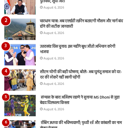
पुरस्कार, सूची जारी
रि
August 6, 2026
चारधाम यात्रा: अब एलईडी स्क्रीन बताएगी मौसम और मार्ग बंद
होने की सटीक जानकारी
August 6, 2026
उत्तराखंड विस चुनाव: इस महीने बूथ जीतो अभियान करेगी
भाजपा
August 6, 2026
सीएम योगी की बड़ी घोषणा, बोले- अब घुमंतू समाज को दर-
दर की ठोकरें नहीं खानी पड़ेंगी
August 6, 2026
संन्यास के बाद अजिंक्‍य रहाणे ने सुनाया MS Dhoni से जुड़ा
बेहद दिलचस्प किस्सा
August 6, 2026
रॉबिन उथप्पा की भविष्यवाणी; पृथ्वी शॉ और कांबली का नाम