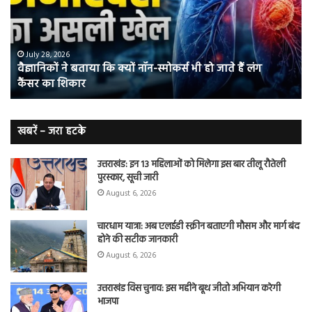
क्यों
तंब
नॉन-
छोड
स्मोकर्स
की
भी
संभ
July 28, 2026
वैज्ञानिकों ने बताया कि क्यों नॉन-स्मोकर्स भी हो जाते हैं लंग
हो
5
कैंसर का शिकार
जाते
त
हैं
बढ़
लंग
कैंसर का
खबरें – जरा हटके
शिकार
उत्तराखंड: इन 13 महिलाओं को मिलेगा इस बार तीलू रौतेली
पुरस्कार, सूची जारी
August 6, 2026
चारधाम यात्रा: अब एलईडी स्क्रीन बताएगी मौसम और मार्ग बंद
होने की सटीक जानकारी
August 6, 2026
उत्तराखंड विस चुनाव: इस महीने बूथ जीतो अभियान करेगी
भाजपा