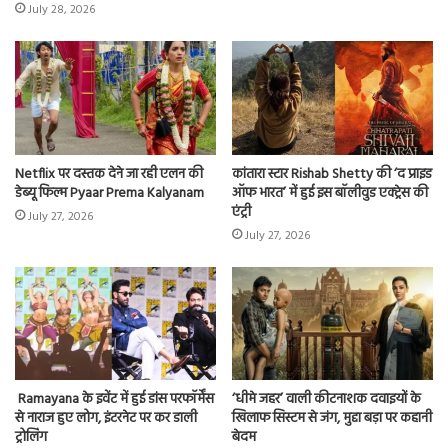
July 28, 2026
Netflix पर दस्तक देने जा रही एलन की
कांतारा स्टार Rishab Shetty की ‘द प्राइड
डेब्यू फिल्म Pyaar Prema Kalyanam
ऑफ भारत’ में हुई इस बॉलीवुड एक्ट्रेस की
एंट्री
July 27, 2026
July 27, 2026
Ramayana के इवेंट में हुई डांस परफॉर्मेंस
‘धीमे जहर’ वाली कीटनाशक दवाइयों के
से नाराज हुए लोग, इंटरनेट पर कर डाली
खिलाफ सिस्टम से जंग, मुद्दा बड़ा पर कहानी
ट्रोलिंग
बेदम