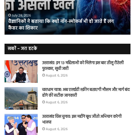
नॉन-
छोड
स्मोकर्स
की
भी
संभ
July 28, 2026
वैज्ञानिकों ने बताया कि क्यों नॉन-स्मोकर्स भी हो जाते हैं लंग
हो
5
कैंसर का शिकार
जाते
त
हैं
बढ़
लंग
कैंसर का
खबरें – जरा हटके
शिकार
उत्तराखंड: इन 13 महिलाओं को मिलेगा इस बार तीलू रौतेली
पुरस्कार, सूची जारी
August 6, 2026
चारधाम यात्रा: अब एलईडी स्क्रीन बताएगी मौसम और मार्ग बंद
होने की सटीक जानकारी
August 6, 2026
उत्तराखंड विस चुनाव: इस महीने बूथ जीतो अभियान करेगी
भाजपा
August 6, 2026