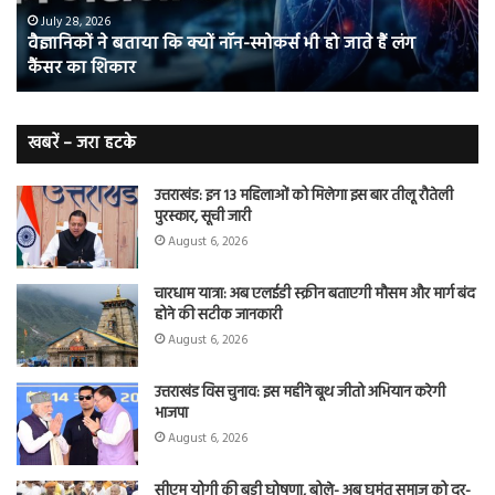
भी
संभ
July 28, 2026
वैज्ञानिकों ने बताया कि क्यों नॉन-स्मोकर्स भी हो जाते हैं लंग
हो
5
कैंसर का शिकार
जाते
त
हैं
बढ़
लंग
कैंसर का
खबरें – जरा हटके
शिकार
उत्तराखंड: इन 13 महिलाओं को मिलेगा इस बार तीलू रौतेली
पुरस्कार, सूची जारी
August 6, 2026
चारधाम यात्रा: अब एलईडी स्क्रीन बताएगी मौसम और मार्ग बंद
होने की सटीक जानकारी
August 6, 2026
उत्तराखंड विस चुनाव: इस महीने बूथ जीतो अभियान करेगी
भाजपा
August 6, 2026
सीएम योगी की बड़ी घोषणा, बोले- अब घुमंतू समाज को दर-