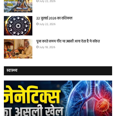
July 22, 2026
22 जुलाई 2026 का राशिफल
July 22, 2026
पूजा करते समय नींद या उबासी आना देता है ये संकेत
July 18, 2026
स्वास्थ्य
वैज्ञानिकों
यो
ने
कर
बताया
वाल
कि
में
क्यों
तंब
नॉन-
छोड
स्मोकर्स
की