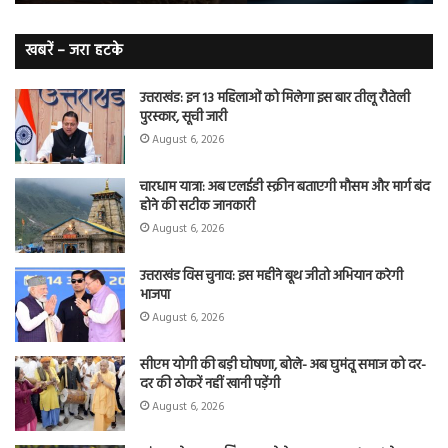
हैं
बढ़
लंग
कैंसर का
खबरें – जरा हटके
शिकार
उत्तराखंड: इन 13 महिलाओं को मिलेगा इस बार तीलू रौतेली
पुरस्कार, सूची जारी
August 6, 2026
चारधाम यात्रा: अब एलईडी स्क्रीन बताएगी मौसम और मार्ग बंद
होने की सटीक जानकारी
August 6, 2026
उत्तराखंड विस चुनाव: इस महीने बूथ जीतो अभियान करेगी
भाजपा
August 6, 2026
सीएम योगी की बड़ी घोषणा, बोले- अब घुमंतू समाज को दर-
दर की ठोकरें नहीं खानी पड़ेंगी
August 6, 2026