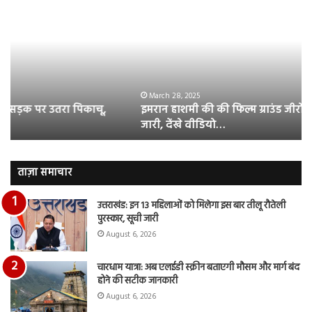
हाशमी
दल
की
औ
की
आस
फिल्म
रि
ग्राउंड
की
जीरो
भिड़
का
सब
March 28, 2025
इमरान हाशमी की की फिल्म ग्राउंड जीरो का ऑफिशियल टीजर
ऑफिशियल
साम
जारी, देंखे वीडियो…
टीजर
हुई
जारी,
बह
देंखे
पर
वीडियो…
रुब
ताज़ा समाचार
दि
का
उत्तराखंड: इन 13 महिलाओं को मिलेगा इस बार तीलू रौतेली
आय
पुरस्कार, सूची जारी
रि
August 6, 2026
चारधाम यात्रा: अब एलईडी स्क्रीन बताएगी मौसम और मार्ग बंद
होने की सटीक जानकारी
August 6, 2026