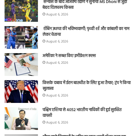
संन्यास के बाद अजिंक्‍य रहाणे ने सुनाया MS Dhoni से जुड़ा
बेहद दिलचस्प किस्सा
August 6, 2026
रॉबिन उथप्पा की भविष्यवाणी; पृथ्वी शॉ और कांबली का नाम
लेकर चेताया
August 6, 2026
अमेरिका ने सख्त किए इमीग्रेशन रूल्स
August 6, 2026
किसके दबाव में ईरान बातचीत के लिए हुआ तैयार; ट्रंप ने किया
खुलासा
August 6, 2026
पश्चिम एशिया से 4052 भारतीय नाविकों की हुई सुरक्षित
वापसी
August 6, 2026