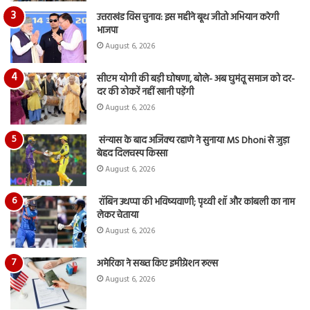
उत्तराखंड विस चुनाव: इस महीने बूथ जीतो अभियान करेगी
भाजपा
August 6, 2026
सीएम योगी की बड़ी घोषणा, बोले- अब घुमंतू समाज को दर-
दर की ठोकरें नहीं खानी पड़ेंगी
August 6, 2026
संन्यास के बाद अजिंक्‍य रहाणे ने सुनाया MS Dhoni से जुड़ा
बेहद दिलचस्प किस्सा
August 6, 2026
रॉबिन उथप्पा की भविष्यवाणी; पृथ्वी शॉ और कांबली का नाम
लेकर चेताया
August 6, 2026
अमेरिका ने सख्त किए इमीग्रेशन रूल्स
August 6, 2026