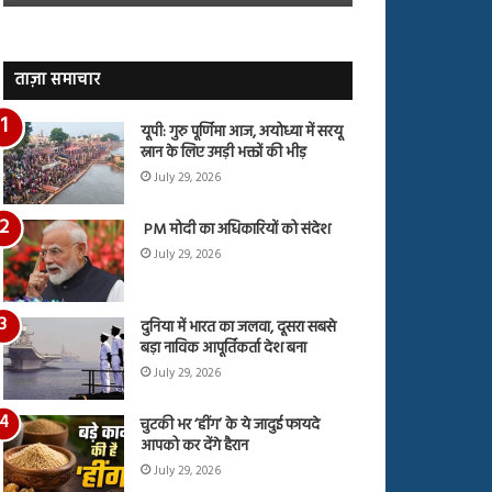
जारी,
बहस
देंखे
पर
वीडियो…
रुबीना
दिलैक
ताज़ा समाचार
का
आया
यूपी: गुरु पूर्णिमा आज, अयोध्या में सरयू
रिएक्शन
स्नान के लिए उमड़ी भक्तों की भीड़
July 29, 2026
PM मोदी का अधिकारियों को संदेश
July 29, 2026
दुनिया में भारत का जलवा, दूसरा सबसे
बड़ा नाविक आपूर्तिकर्ता देश बना
July 29, 2026
चुटकी भर ‘हींग’ के ये जादुई फायदे
आपको कर देंगे हैरान
July 29, 2026