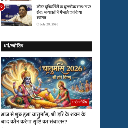
जौहर यूनिवर्सिटी पर बुलडोजर एक्शन पर
रोक: मायावती ने फैसले का किया
स्वागत
July 28, 2026
धर्म/ज्योतिष
धर्म/ज्योतिष
आज से शुरू हुआ चातुर्मास, श्री हरि के शयन के
बाद कौन करेगा सृष्टि का संचालन?