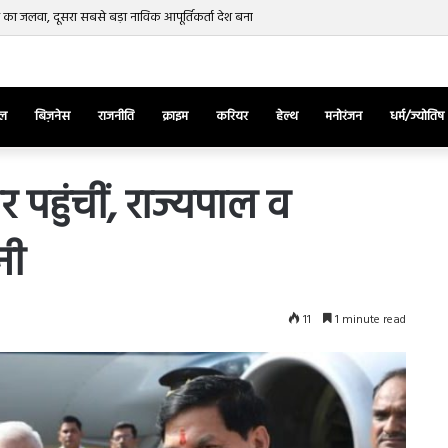
रत का जलवा, दूसरा सबसे बड़ा नाविक आपूर्तिकर्ता देश बना
ेल
बिज़नेस
राजनीति
क्राइम
करियर
हेल्थ
मनोरंजन
धर्म/ज्योतिष
इंदौर पहुंचीं, राज्यपाल व
नी
तुर्किए
में
राष्ट्रपति
एर्दोगान
11
1 minute read
के
खिलाफ
March 28, 2025
सड़क
ज की भिड़ंत,
तुर्किए में राष्ट्रपति एर्दोगान के खिलाफ सड़क
पर
रुबीना दिलैक का
पर उतरा पिकाचू, भागते हुए आया नजर, देंखे
उतरा
वीडियो…
पिकाचू,