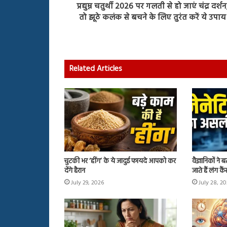
प्रद्युम्न चतुर्थी 2026 पर गलती से हो जाएं चंद्र दर्शन
तो झूठे कलंक से बचने के लिए तुरंत करें ये उपाय
चुटकी
भर
‘हींग’
के
ये
Related Articles
जादुई
फायदे
, 2026
July 29, 2026
आपको
! जिस ओमेगा-3 सप्लीमेंट को समझ
चुटकी भर ‘हींग’ के ये जा
कर
‘ब्रेन बूस्टर’, वह निकला बेअसर?
कर देंगे हैरान
देंगे
हैरान
चुटकी भर ‘हींग’ के ये जादुई फायदे आपको कर
वैज्ञानिकों ने
देंगे हैरान
जाते हैं लंग क
July 29, 2026
July 28, 2