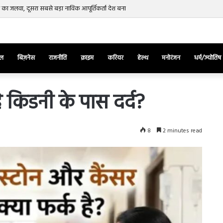
रत का जलवा, दूसरा सबसे बड़ा नाविक आपूर्तिकर्ता देश बना
ेल
बिज़नेस
राजनीति
क्राइम
करियर
हेल्थ
मनोरंजन
धर्म/ज्योतिष
 किडनी के पास दर्द?
तुर्किए
8
2 minutes read
में
राष्ट्रपति
एर्दोगान
के
खिलाफ
March 28, 2025
सड़क
ज की भिड़ंत,
तुर्किए में राष्ट्रपति एर्दोगान के खिलाफ सड़क
पर
रुबीना दिलैक का
पर उतरा पिकाचू, भागते हुए आया नजर, देंखे
उतरा
वीडियो…
पिकाचू,