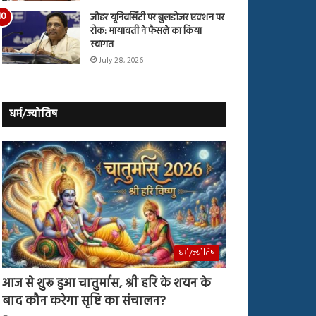
जौहर यूनिवर्सिटी पर बुलडोजर एक्शन पर
रोक: मायावती ने फैसले का किया
स्वागत
July 28, 2026
धर्म/ज्योतिष
धर्म/ज्योतिष
आज से शुरू हुआ चातुर्मास, श्री हरि के शयन के
बाद कौन करेगा सृष्टि का संचालन?