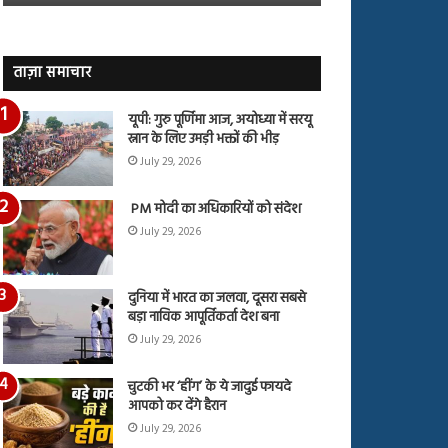
जारी,
बहस
देंखे
पर
वीडियो…
रुबीना
दिलैक
ताज़ा समाचार
का
आया
यूपी: गुरु पूर्णिमा आज, अयोध्या में सरयू
रिएक्शन
स्नान के लिए उमड़ी भक्तों की भीड़
July 29, 2026
PM मोदी का अधिकारियों को संदेश
July 29, 2026
दुनिया में भारत का जलवा, दूसरा सबसे
बड़ा नाविक आपूर्तिकर्ता देश बना
July 29, 2026
चुटकी भर ‘हींग’ के ये जादुई फायदे
आपको कर देंगे हैरान
July 29, 2026