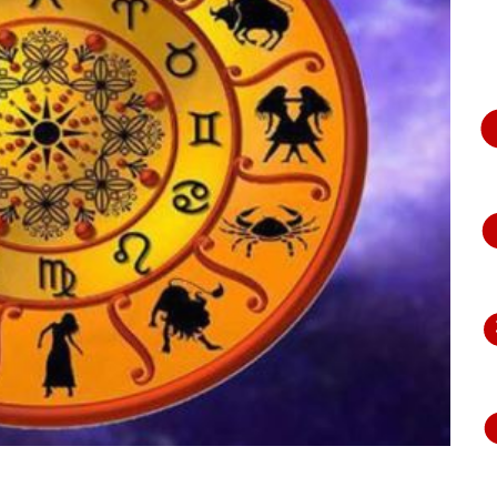
भागते
हुए
आया
नजर,
देंखे
वीडियो…