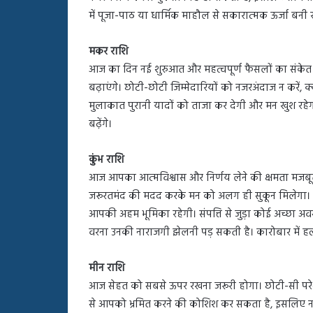
में पूजा-पाठ या धार्मिक माहौल से सकारात्मक ऊर्जा बनी 
चुटकी
भर
मकर राशि
‘हींग’
आज का दिन नई शुरुआत और महत्वपूर्ण फैसलों का संके
के
बढ़ाएंगे। छोटी-छोटी जिम्मेदारियों को नजरअंदाज न करें, क
ये
मुलाकात पुरानी यादों को ताजा कर देगी और मन खुश रहेगा। 
जादुई
फायदे
बढ़ेंगे।
, 2026
July 29, 2026
आपको
! जिस ओमेगा-3 सप्लीमेंट को समझ
चुटकी भर ‘हींग’ के ये जा
कर
कुंभ राशि
‘ब्रेन बूस्टर’, वह निकला बेअसर?
कर देंगे हैरान
देंगे
आज आपका आत्मविश्वास और निर्णय लेने की क्षमता मजबूत र
हैरान
जरूरतमंद की मदद करके मन को अलग ही सुकून मिलेगा। 
आपकी अहम भूमिका रहेगी। संपत्ति से जुड़ा कोई अच्छा अ
वरना उनकी नाराजगी झेलनी पड़ सकती है। कारोबार में हल्के
मीन राशि
आज सेहत को सबसे ऊपर रखना जरूरी होगा। छोटी-सी परेशा
से आपको भ्रमित करने की कोशिश कर सकता है, इसलिए नए लोग