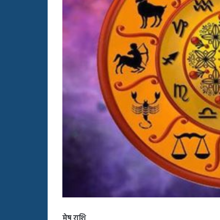
बहस
पर
रुबीना
दिलैक
का
आया
रिएक्शन
मेष राशि