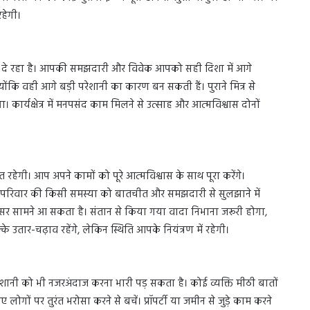
रहेगी।
वैज्ञानिकों
ने
बताया
त दे रहा है। आपकी समझदारी और विवेक आपको सही दिशा में आगे
कि
्योंकि वही आगे बड़ी परेशानी का कारण बन सकती हैं। पुराने मित्र से
क्यों
कार्यक्षेत्र में मनपसंद काम मिलने से उत्साह और आत्मविश्वास दोनों
नॉन-
स्मोकर्स
July 28, 2026
भी
दुई फायदे आपको
वैज्ञानिकों ने बताया कि क्यों नॉन-स्मोकर्स भी
हो
हो जाते हैं लंग कैंसर का शिकार
जाते
हेगी। आप अपने कामों को पूरे आत्मविश्वास के साथ पूरा करेंगे।
हैं
परिवार की किसी समस्या को बातचीत और समझदारी से सुलझाने में
लंग
कैंसर का
वसर सामने आ सकता है। संतान से किया गया वादा निभाना जरूरी होगा,
शिकार
 उतार-चढ़ाव रहेंगे, लेकिन स्थिति आपके नियंत्रण में रहेगी।
नी को भी नजरअंदाज करना भारी पड़ सकता है। कोई व्यक्ति मीठी बातों
ों पर तुरंत भरोसा करने से बचें। प्रॉपर्टी या जमीन से जुड़े काम करने