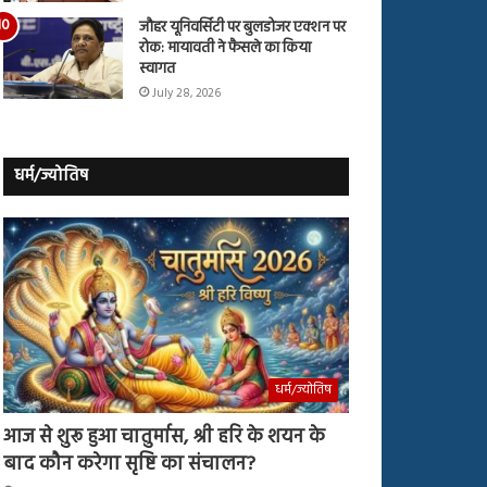
जौहर यूनिवर्सिटी पर बुलडोजर एक्शन पर
रोक: मायावती ने फैसले का किया
स्वागत
July 28, 2026
धर्म/ज्योतिष
धर्म/ज्योतिष
आज से शुरू हुआ चातुर्मास, श्री हरि के शयन के
बाद कौन करेगा सृष्टि का संचालन?