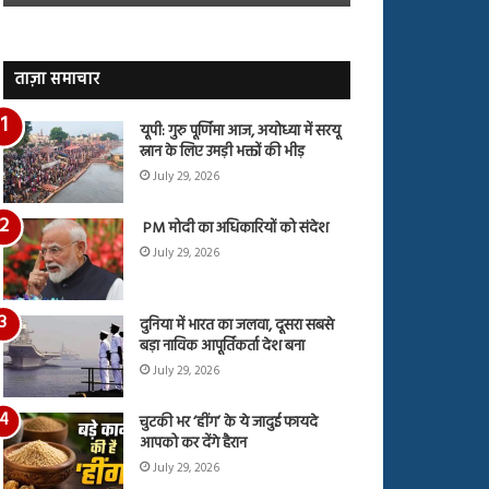
जारी,
बहस
देंखे
पर
वीडियो…
रुबीना
दिलैक
ताज़ा समाचार
का
आया
यूपी: गुरु पूर्णिमा आज, अयोध्या में सरयू
रिएक्शन
स्नान के लिए उमड़ी भक्तों की भीड़
July 29, 2026
PM मोदी का अधिकारियों को संदेश
July 29, 2026
दुनिया में भारत का जलवा, दूसरा सबसे
बड़ा नाविक आपूर्तिकर्ता देश बना
July 29, 2026
चुटकी भर ‘हींग’ के ये जादुई फायदे
आपको कर देंगे हैरान
July 29, 2026