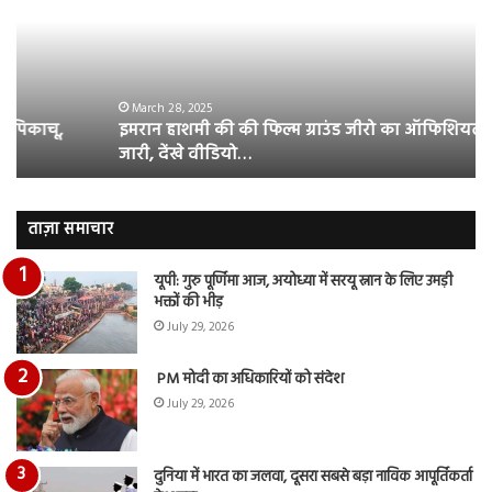
की
आस
फिल्म
रि
ग्राउंड
की
जीरो
भिड़
का
सब
March 28, 2025
इमरान हाशमी की की फिल्म ग्राउंड जीरो का ऑफिशियल टीजर
ऑफिशियल
साम
जारी, देंखे वीडियो…
टीजर
हुई
जारी,
बह
देंखे
पर
वीडियो…
रुब
ताज़ा समाचार
दि
का
यूपी: गुरु पूर्णिमा आज, अयोध्या में सरयू स्नान के लिए उमड़ी
आय
भक्तों की भीड़
रि
July 29, 2026
PM मोदी का अधिकारियों को संदेश
July 29, 2026
दुनिया में भारत का जलवा, दूसरा सबसे बड़ा नाविक आपूर्तिकर्ता