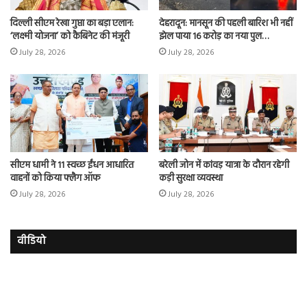
दिल्ली सीएम रेखा गुप्ता का बड़ा एलान:
देहरादून: मानसून की पहली बारिश भी नहीं
‘लक्ष्मी योजना’ को कैबिनेट की मंजूरी
झेल पाया 16 करोड़ का नया पुल…
July 28, 2026
July 28, 2026
सीएम धामी ने 11 स्वच्छ ईंधन आधारित
बरेली जोन में कांवड़ यात्रा के दौरान रहेगी
वाहनों को किया फ्लैग ऑफ
कड़ी सुरक्षा व्यवस्था
July 28, 2026
July 28, 2026
वीडियो
इमरान
रज
हाशमी
दल
की
औ