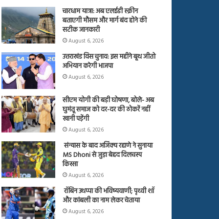
चारधाम यात्रा: अब एलईडी स्क्रीन
बताएगी मौसम और मार्ग बंद होने की
सटीक जानकारी
August 6, 2026
उत्तराखंड विस चुनाव: इस महीने बूथ जीतो
अभियान करेगी भाजपा
August 6, 2026
सीएम योगी की बड़ी घोषणा, बोले- अब
घुमंतू समाज को दर-दर की ठोकरें नहीं
खानी पड़ेंगी
August 6, 2026
संन्यास के बाद अजिंक्‍य रहाणे ने सुनाया
MS Dhoni से जुड़ा बेहद दिलचस्प
किस्सा
August 6, 2026
रॉबिन उथप्पा की भविष्यवाणी; पृथ्वी शॉ
और कांबली का नाम लेकर चेताया
August 6, 2026