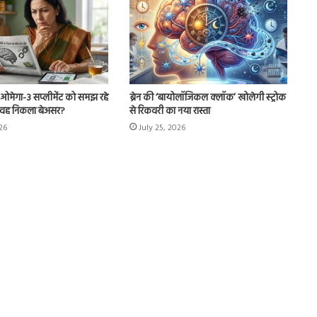
चुटकी
भर
‘हींग’
के
ओमेगा-3 सप्लीमेंट को समझ रहे
ब्रेन की ‘बायोलॉजिकल क्लॉक’ खोलेगी स्ट्रोक
ये
टर’, वह निकला बेअसर?
से रिकवरी का नया रास्ता
जादुई
026
July 25, 2026
फायदे
 कम होना सिर्फ थकान
July 29, 2026
आपको
कता है बड़ा
चुटकी भर ‘हींग’ के ये जादुई फायदे आपको
कर
कर देंगे हैरान
देंगे
हैरान