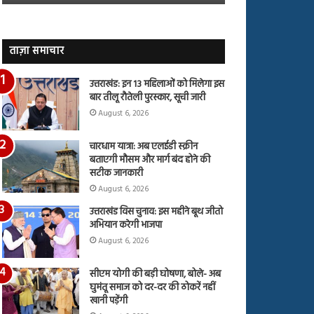
जारी,
बहस
देंखे
पर
वीडियो…
रुबीना
दिलैक
ताज़ा समाचार
का
आया
उत्तराखंड: इन 13 महिलाओं को मिलेगा इस
रिएक्शन
बार तीलू रौतेली पुरस्कार, सूची जारी
August 6, 2026
चारधाम यात्रा: अब एलईडी स्क्रीन
बताएगी मौसम और मार्ग बंद होने की
सटीक जानकारी
August 6, 2026
उत्तराखंड विस चुनाव: इस महीने बूथ जीतो
अभियान करेगी भाजपा
August 6, 2026
सीएम योगी की बड़ी घोषणा, बोले- अब
घुमंतू समाज को दर-दर की ठोकरें नहीं
खानी पड़ेंगी