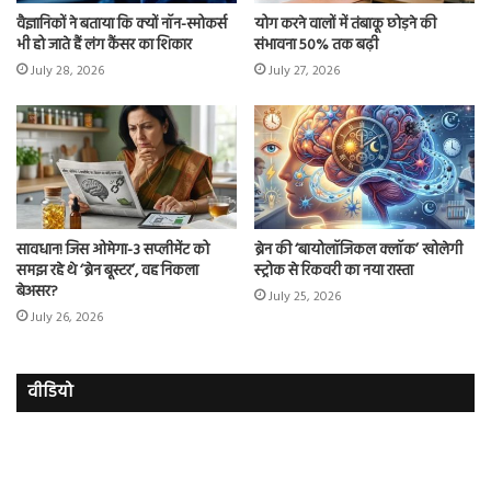
वैज्ञानिकों ने बताया कि क्यों नॉन-स्मोकर्स
योग करने वालों में तंबाकू छोड़ने की
भी हो जाते हैं लंग कैंसर का शिकार
संभावना 50% तक बढ़ी
July 28, 2026
July 27, 2026
सावधान! जिस ओमेगा-3 सप्लीमेंट को
ब्रेन की ‘बायोलॉजिकल क्लॉक’ खोलेगी
समझ रहे थे ‘ब्रेन बूस्टर’, वह निकला
स्ट्रोक से रिकवरी का नया रास्ता
बेअसर?
July 25, 2026
July 26, 2026
वीडियो
इमरान
रज
हाशमी
दल
की
औ