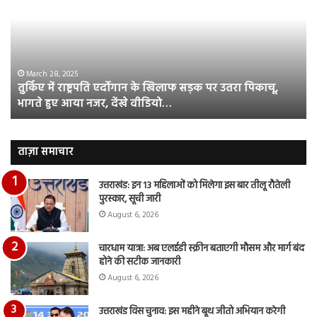
की
आस
फिल्म
रि
ग्राउंड
की
जीरो
भिड़
का
सब
March 28, 2025
इमरान हाशमी की की फिल्म ग्राउंड जीरो का ऑफिशियल टीजर
ऑफिशियल
साम
जारी, देंखे वीडियो…
टीजर
हुई
जारी,
बह
देंखे
पर
वीडियो…
रुब
ताज़ा समाचार
दि
का
उत्तराखंड: इन 13 महिलाओं को मिलेगा इस बार तीलू रौतेली
आय
पुरस्कार, सूची जारी
रि
August 6, 2026
चारधाम यात्रा: अब एलईडी स्क्रीन बताएगी मौसम और मार्ग बंद
होने की सटीक जानकारी
August 6, 2026
उत्तराखंड विस चुनाव: इस महीने बूथ जीतो अभियान करेगी