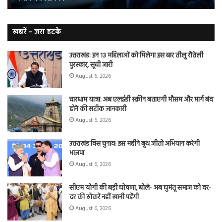
हैं
बढ़
लंग
कैंसर का
खबरें – जरा हटके
शिकार
उत्तराखंड: इन 13 महिलाओं को मिलेगा इस बार तीलू रौतेली
पुरस्कार, सूची जारी
August 6, 2026
चारधाम यात्रा: अब एलईडी स्क्रीन बताएगी मौसम और मार्ग बंद
होने की सटीक जानकारी
August 6, 2026
उत्तराखंड विस चुनाव: इस महीने बूथ जीतो अभियान करेगी
भाजपा
August 6, 2026
सीएम योगी की बड़ी घोषणा, बोले- अब घुमंतू समाज को दर-
दर की ठोकरें नहीं खानी पड़ेंगी
August 6, 2026