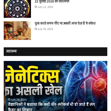
22 जुलाई 2026 का राशिफल
July 22, 2026
पूजा करते समय नींद या उबासी आना देता है ये संकेत
July 18, 2026
स्वास्थ्य
वैज्ञानिकों
यो
ने
कर
बताया
वाल
कि
में
क्यों
तंब
नॉन-
छोड
स्मोकर्स
की
भी
संभ
July 28, 2026
वैज्ञानिकों ने बताया कि क्यों नॉन-स्मोकर्स भी हो जाते हैं लंग
हो
5
कैंसर का शिकार
जाते
त