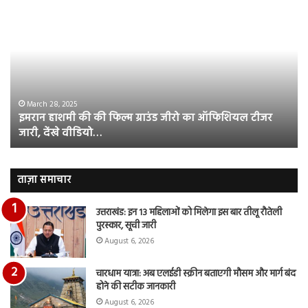
इमरान
रज
हाशमी
दल
की
औ
की
आस
फिल्म
रि
ग्राउंड
की
जीरो
भिड़
का
सब
March 28, 2025
इमरान हाशमी की की फिल्म ग्राउंड जीरो का ऑफिशियल टीजर
ऑफिशियल
साम
जारी, देंखे वीडियो…
टीजर
हुई
जारी,
बह
देंखे
पर
वीडियो…
रुब
ताज़ा समाचार
दि
का
उत्तराखंड: इन 13 महिलाओं को मिलेगा इस बार तीलू रौतेली
आय
पुरस्कार, सूची जारी
रि
August 6, 2026
चारधाम यात्रा: अब एलईडी स्क्रीन बताएगी मौसम और मार्ग बंद
होने की सटीक जानकारी
August 6, 2026