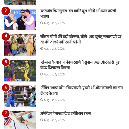
उत्तराखंड विस चुनाव: इस महीने बूथ जीतो अभियान करेगी
भाजपा
August 6, 2026
सीएम योगी की बड़ी घोषणा, बोले- अब घुमंतू समाज को दर-
दर की ठोकरें नहीं खानी पड़ेंगी
August 6, 2026
संन्यास के बाद अजिंक्‍य रहाणे ने सुनाया MS Dhoni से जुड़ा
बेहद दिलचस्प किस्सा
August 6, 2026
रॉबिन उथप्पा की भविष्यवाणी; पृथ्वी शॉ और कांबली का नाम
लेकर चेताया
August 6, 2026
अमेरिका ने सख्त किए इमीग्रेशन रूल्स
August 6, 2026