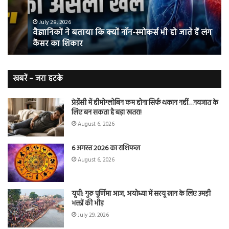
नॉन-
छोड
स्मोकर्स
की
भी
संभ
July 28, 2026
वैज्ञानिकों ने बताया कि क्यों नॉन-स्मोकर्स भी हो जाते हैं लंग
हो
5
कैंसर का शिकार
जाते
त
हैं
बढ़
लंग
कैंसर का
खबरें – जरा हटके
शिकार
प्रेग्नेंसी में हीमोग्लोबिन कम होना सिर्फ थकान नहीं…नवजात के
लिए बन सकता है बड़ा खतरा!
August 6, 2026
6 अगस्त 2026 का राशिफल
August 6, 2026
यूपी: गुरु पूर्णिमा आज, अयोध्या में सरयू स्नान के लिए उमड़ी
भक्तों की भीड़
July 29, 2026