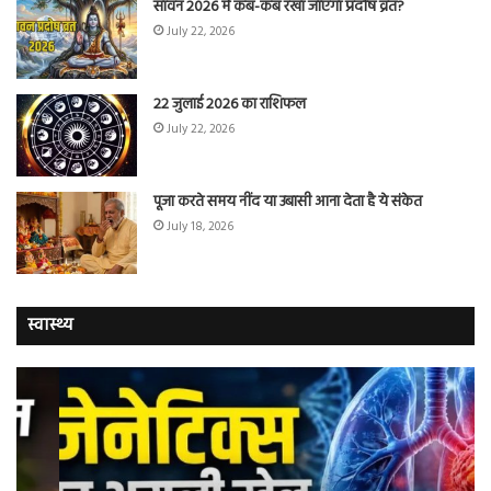
सावन 2026 में कब-कब रखा जाएगा प्रदोष व्रत?
July 22, 2026
22 जुलाई 2026 का राशिफल
July 22, 2026
पूजा करते समय नींद या उबासी आना देता है ये संकेत
July 18, 2026
स्वास्थ्य
वैज्ञानिकों
यो
ने
कर
बताया
वाल
कि
में
क्यों
तंब