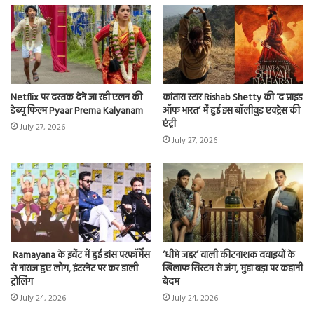
Netflix पर दस्तक देने जा रही एलन की
कांतारा स्टार Rishab Shetty की ‘द प्राइड
डेब्यू फिल्म Pyaar Prema Kalyanam
ऑफ भारत’ में हुई इस बॉलीवुड एक्ट्रेस की
एंट्री
July 27, 2026
July 27, 2026
Ramayana के इवेंट में हुई डांस परफॉर्मेंस
‘धीमे जहर’ वाली कीटनाशक दवाइयों के
से नाराज हुए लोग, इंटरनेट पर कर डाली
खिलाफ सिस्टम से जंग, मुद्दा बड़ा पर कहानी
ट्रोलिंग
बेदम
July 24, 2026
July 24, 2026