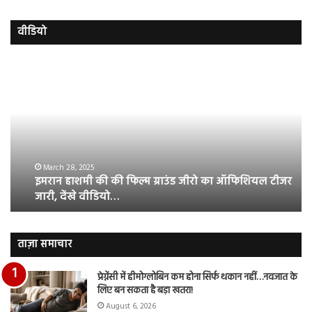
वीडियो
इमरान
रज
हाशमी
दल
की
औ
की
आस
फिल्म
रि
ग्राउंड
की
जीरो
भिड़
का
सब
March 28, 2025
इमरान हाशमी की की फिल्म ग्राउंड जीरो का ऑफिशियल टीजर
ऑफिशियल
साम
जारी, देंखे वीडियो…
टीजर
हुई
जारी,
बह
देंखे
पर
वीडियो…
रुब
ताज़ा समाचार
दि
का
प्रेग्नेंसी में हीमोग्लोबिन कम होना सिर्फ थकान नहीं…नवजात के
आय
लिए बन सकता है बड़ा खतरा!
रि
August 6, 2026