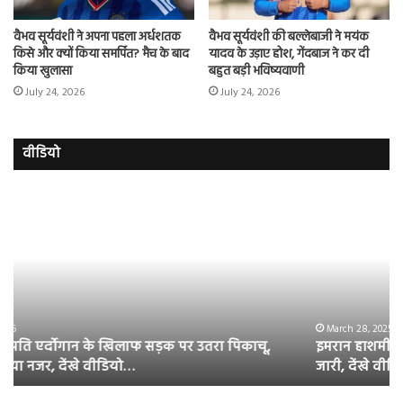
वैभव सूर्यवंशी ने अपना पहला अर्धशतक
वैभव सूर्यवंशी की बल्लेबाजी ने मयंक
किसे और क्‍यों किया समर्पित? मैच के बाद
यादव के उड़ाए होश, गेंदबाज ने कर दी
किया खुलासा
बहुत बड़ी भविष्यवाणी
July 24, 2026
July 24, 2026
वीडियो
इमरान
रज
हाशमी
दल
की
औ
की
आस
फिल्म
रि
ग्राउंड
की
जीरो
भिड़
का
सब
March 28, 2025
इमरान हाशमी की की फिल्म ग्राउंड जीरो का ऑफिशियल टीजर
ऑफिशियल
साम
जारी, देंखे वीडियो…
टीजर
हुई
जारी,
बह