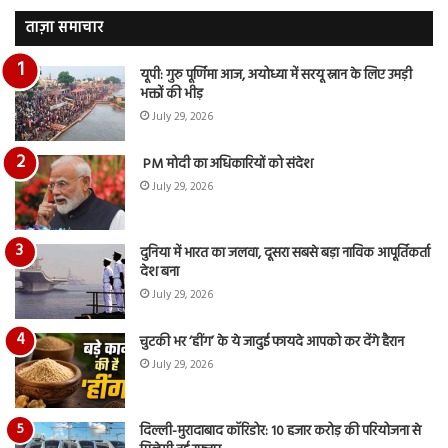
देंखे
पर
वीडियो…
रुब
ताज़ा समाचार
दि
का
यूपी: गुरु पूर्णिमा आज, अयोध्या में सरयू स्नान के लिए उमड़ी
आय
भक्तों की भीड़
रि
July 29, 2026
PM मोदी का अधिकारियों को संदेश
July 29, 2026
दुनिया में भारत का जलवा, दूसरा सबसे बड़ा नाविक आपूर्तिकर्ता
देश बना
July 29, 2026
चुटकी भर ‘हींग’ के ये जादुई फायदे आपको कर देंगे हैरान
July 29, 2026
दिल्ली-मुरादाबाद कॉरिडोर: 10 हजार करोड़ की परियोजना से