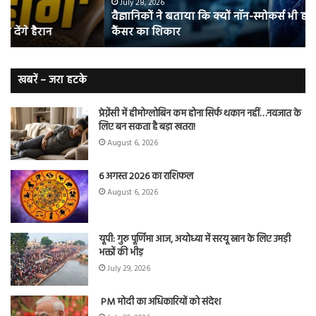
भी
संभ
July 28, 2026
वैज्ञानिकों ने बताया कि क्यों नॉन-स्मोकर्स भी हो जाते हैं लंग
हो
5
कैंसर का शिकार
जाते
त
हैं
बढ़
लंग
कैंसर का
खबरें – जरा हटके
शिकार
प्रेग्नेंसी में हीमोग्लोबिन कम होना सिर्फ थकान नहीं…नवजात के
लिए बन सकता है बड़ा खतरा!
August 6, 2026
6 अगस्त 2026 का राशिफल
August 6, 2026
यूपी: गुरु पूर्णिमा आज, अयोध्या में सरयू स्नान के लिए उमड़ी
भक्तों की भीड़
July 29, 2026
PM मोदी का अधिकारियों को संदेश