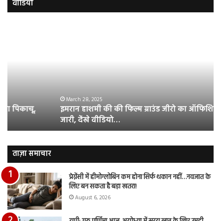
वीडियो
इमरान
रज
हाशमी
दल
की
औ
की
आस
फिल्म
रि
ग्राउंड
की
जीरो
भिड़
का
सब
March 28, 2025
इमरान हाशमी की की फिल्म ग्राउंड जीरो का ऑफिशियल टीजर
ऑफिशियल
साम
जारी, देंखे वीडियो…
टीजर
हुई
जारी,
बह
देंखे
पर
वीडियो…
रुब
ताज़ा समाचार
दि
का
प्रेग्नेंसी में हीमोग्लोबिन कम होना सिर्फ थकान नहीं…नवजात के
आय
लिए बन सकता है बड़ा खतरा!
रि
August 6, 2026