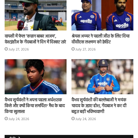
वापसी में फेल ‘कप्तान बाबर आजम’,
श्रेयस अय्यर ने पहली जीत के लिए दिया
वेस्टइंडीज के गेंदबाजों ने दिन में दिखाए तारे
वीवीएस लक्ष्मण को क्रेडिट
July 27, 2026
July 27, 2026
वैभव सूर्यवंशी ने अपना पहला अर्धशतक
वैभव सूर्यवंशी की बल्लेबाजी ने मयंक
किसे और क्‍यों किया समर्पित? मैच के बाद
यादव के उड़ाए होश, गेंदबाज ने कर दी
किया खुलासा
बहुत बड़ी भविष्यवाणी
July 24, 2026
July 24, 2026