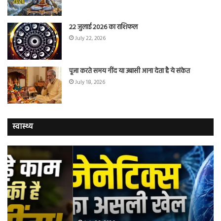
22 जुलाई 2026 का राशिफल
July 22, 2026
पूजा करते समय नींद या उबासी आना देता है ये संकेत
July 18, 2026
स्वास्थ्य
वैज्ञानिकों
यो
ने
कर
बताया
वाल
कि
में
क्यों
तंब
नॉन-
छोड
स्मोकर्स
की