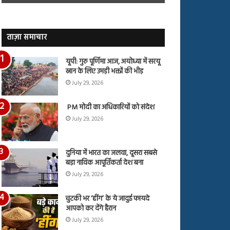
जारी,
बहस
देंखे
पर
वीडियो…
रुबीना
दिलैक
ताज़ा समाचार
का
आया
यूपी: गुरु पूर्णिमा आज, अयोध्या में सरयू
रिएक्शन
स्नान के लिए उमड़ी भक्तों की भीड़
July 29, 2026
PM मोदी का अधिकारियों को संदेश
July 29, 2026
दुनिया में भारत का जलवा, दूसरा सबसे
बड़ा नाविक आपूर्तिकर्ता देश बना
July 29, 2026
चुटकी भर ‘हींग’ के ये जादुई फायदे
आपको कर देंगे हैरान
July 29, 2026