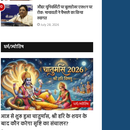
जौहर यूनिवर्सिटी पर बुलडोजर एक्शन पर
रोक: मायावती ने फैसले का किया
स्वागत
July 28, 2026
धर्म/ज्योतिष
धर्म/ज्योतिष
आज से शुरू हुआ चातुर्मास, श्री हरि के शयन के
बाद कौन करेगा सृष्टि का संचालन?