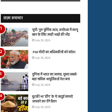
जारी,
बहस
देंखे
पर
वीडियो…
रुबीना
दिलैक
ताज़ा समाचार
का
आया
यूपी: गुरु पूर्णिमा आज, अयोध्या में सरयू
रिएक्शन
स्नान के लिए उमड़ी भक्तों की भीड़
July 29, 2026
PM मोदी का अधिकारियों को संदेश
July 29, 2026
दुनिया में भारत का जलवा, दूसरा सबसे
बड़ा नाविक आपूर्तिकर्ता देश बना
July 29, 2026
चुटकी भर ‘हींग’ के ये जादुई फायदे
आपको कर देंगे हैरान
July 29, 2026