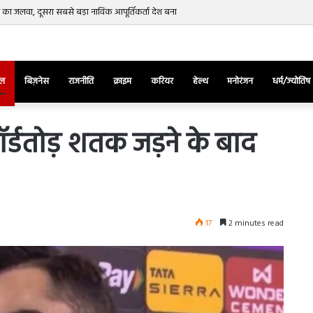
रत का जलवा, दूसरा सबसे बड़ा नाविक आपूर्तिकर्ता देश बना
ेल
बिज़नेस
राजनीति
क्राइम
करियर
हेल्थ
मनोरंजन
धर्म/ज्योतिष
ॉर्डतोड़ शतक जड़ने के बाद
तुर्किए
में
राष्ट्रपति
एर्दोगान
17
2 minutes read
के
खिलाफ
March 28, 2025
सड़क
ज की भिड़ंत,
तुर्किए में राष्ट्रपति एर्दोगान के खिलाफ सड़क
पर
रुबीना दिलैक का
पर उतरा पिकाचू, भागते हुए आया नजर, देंखे
उतरा
वीडियो…
पिकाचू,