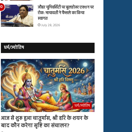
जौहर यूनिवर्सिटी पर बुलडोजर एक्शन पर
रोक: मायावती ने फैसले का किया
स्वागत
July 28, 2026
धर्म/ज्योतिष
धर्म/ज्योतिष
आज से शुरू हुआ चातुर्मास, श्री हरि के शयन के
बाद कौन करेगा सृष्टि का संचालन?