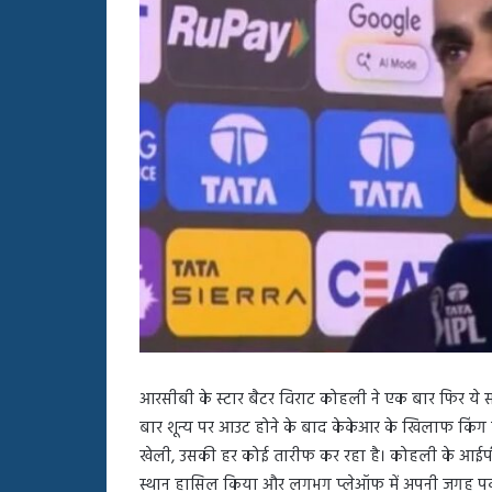
बहस
पर
रुबीना
दिलैक
का
आया
रिएक्शन
आरसीबी के स्टार बैटर विराट कोहली ने एक बार फिर ये सा
बार शून्य पर आउट होने के बाद केकेआर के खिलाफ किंग 
खेली, उसकी हर कोई तारीफ कर रहा है। कोहली के आईपीए
स्थान हासिल किया और लगभग प्लेऑफ में अपनी जगह प