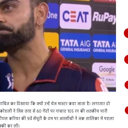
भागते
हुए
आया
नजर,
देंखे
वीडियो…
बित कर दिखाया कि क्यों उन्हें चेज मास्टर कहा जाता है। लगातार दो
कोहली ने जिस तरह से 60 गेंदों पर नाबाद 105 रन की शतकीय पारी
ल करियर की 9वें सेंचुरी के दम पर आरसीबी ने अंक तालिका में पहला
क्की कर ली।