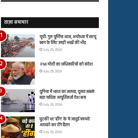
जारी,
बहस
देंखे
पर
वीडियो…
रुबीना
दिलैक
ताज़ा समाचार
का
आया
यूपी: गुरु पूर्णिमा आज, अयोध्या में सरयू
रिएक्शन
स्नान के लिए उमड़ी भक्तों की भीड़
July 29, 2026
PM मोदी का अधिकारियों को संदेश
July 29, 2026
दुनिया में भारत का जलवा, दूसरा सबसे
बड़ा नाविक आपूर्तिकर्ता देश बना
July 29, 2026
चुटकी भर ‘हींग’ के ये जादुई फायदे
आपको कर देंगे हैरान
July 29, 2026