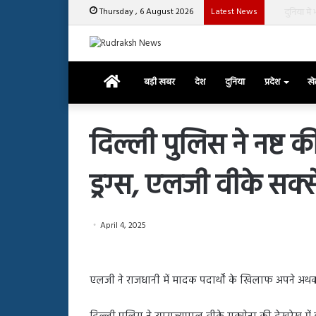
Thursday , 6 August 2026
Latest News
चुटकी भर ‘हीं
Home
बड़ी खबर
देश
दुनिया
प्रदेश
ख
दिल्ली पुलिस ने नष्ट 
ड्रग्स, एलजी वीके सक्स
रजत
दलाल
और
आसिम
April 4, 2025
रियाज
की
March 29, 2025
भिड़ंत,
रजत दलाल और आसिम रिया
28, 2025
सबके
एलजी ने राजधानी में मादक पदार्थों के खिलाफ अपने अ
हाशमी की की फिल्म ग्राउंड जीरो का
सबके सामने हुई बहस पर 
सामने
यल टीजर जारी, देंखे वीडियो…
आया रिएक्शन
हुई