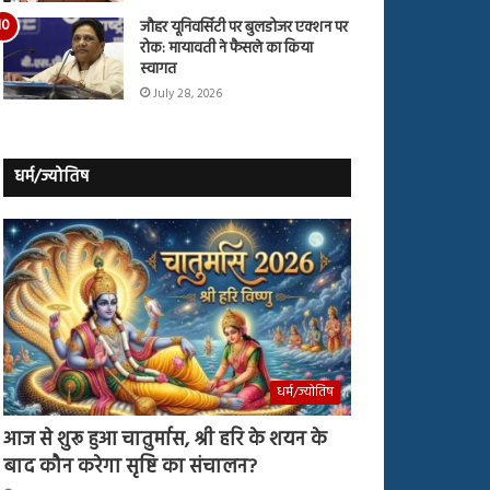
जौहर यूनिवर्सिटी पर बुलडोजर एक्शन पर
रोक: मायावती ने फैसले का किया
स्वागत
July 28, 2026
धर्म/ज्योतिष
धर्म/ज्योतिष
आज से शुरू हुआ चातुर्मास, श्री हरि के शयन के
बाद कौन करेगा सृष्टि का संचालन?