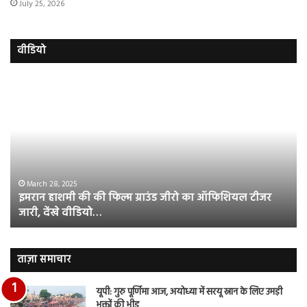
July 25, 2026
वीडियो
इमरान
रज
हाशमी
दल
की
औ
की
आस
फिल्म
रि
ग्राउंड
की
जीरो
भिड़
का
सब
March 28, 2025
इमरान हाशमी की की फिल्म ग्राउंड जीरो का ऑफिशियल टीजर
ऑफिशियल
साम
जारी, देंखे वीडियो…
टीजर
हुई
जारी,
बह
देंखे
पर
वीडियो…
रुब
ताज़ा समाचार
दि
का
यूपी: गुरु पूर्णिमा आज, अयोध्या में सरयू स्नान के लिए उमड़ी
आय
भक्तों की भीड़