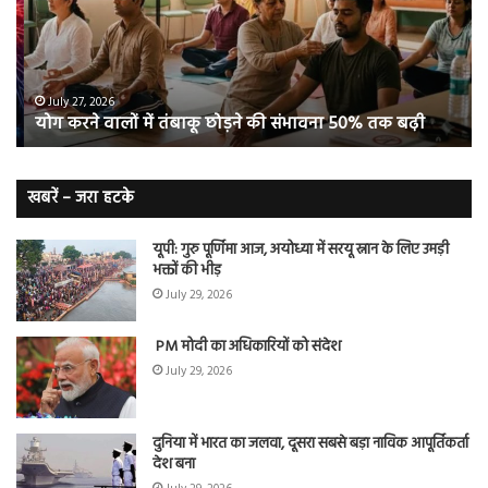
तंबाकू
को
छोड़ने
स
की
रहे
संभावना
थे
50%
‘ब्रे
July 27, 2026
योग करने वालों में तंबाकू छोड़ने की संभावना 50% तक बढ़ी
तक
बूस्
बढ़ी
वह
नि
बे
खबरें – जरा हटके
यूपी: गुरु पूर्णिमा आज, अयोध्या में सरयू स्नान के लिए उमड़ी
भक्तों की भीड़
July 29, 2026
PM मोदी का अधिकारियों को संदेश
July 29, 2026
दुनिया में भारत का जलवा, दूसरा सबसे बड़ा नाविक आपूर्तिकर्ता
देश बना